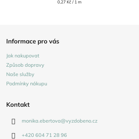
Měrná
0,27 Kč / 1 m
cena:
Z
á
Informace pro vás
p
a
Jak nakupovat
t
Způsob dopravy
í
Naše služby
Podmínky nákupu
Kontakt
monika.ebertova
@
vyzdobeno.cz
+420 604 71 28 96