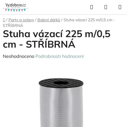
Přejít
Hledat
NÁKUP
na
KOŠÍK
obsah
Domů
/
Party a oslavy
/
Balení dárků
/
Stuha vázací 225 m/0,5 cm -
STŘÍBRNÁ
Stuha vázací 225 m/0,5
cm - STŘÍBRNÁ
Průměrné
Neohodnoceno
Podrobnosti hodnocení
hodnocení
produktu
je
0,0
z
5
hvězdiček.