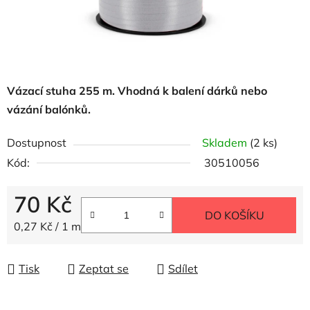
Vázací stuha 255 m. Vhodná k balení dárků nebo
vázání balónků.
Dostupnost
Skladem
(2 ks)
Kód:
30510056
70 Kč
DO KOŠÍKU
Měrná cena:
0,27 Kč / 1 m
Tisk
Zeptat se
Sdílet