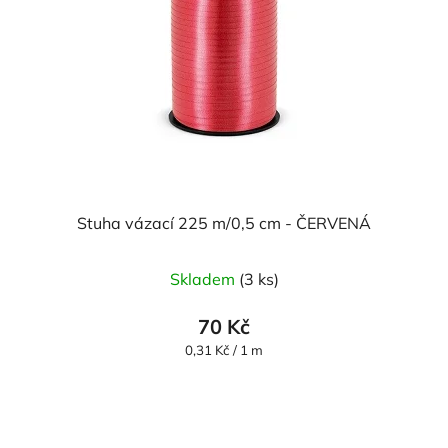
Stuha vázací 225 m/0,5 cm - ČERVENÁ
Skladem
(3 ks)
70 Kč
Měrná
0,31 Kč / 1 m
cena: