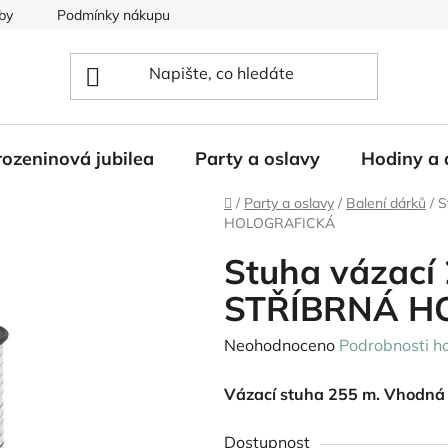
by
Podmínky nákupu
ozeninová jubilea
Party a oslavy
Hodiny a 
Domů
/
Party a oslavy
/
Balení dárků
/
S
HOLOGRAFICKÁ
Stuha vázací 
STŘÍBRNÁ H
Průměrné
Neohodnoceno
Podrobnosti h
hodnocení
Vázací stuha 255 m. Vhodná 
produktu
je
Dostupnost