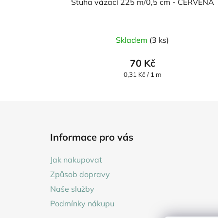
Stuha vázací 225 m/0,5 cm - ČERVENÁ
Skladem
(3 ks)
70 Kč
Měrná
0,31 Kč / 1 m
cena:
Z
á
Informace pro vás
p
a
Jak nakupovat
t
Způsob dopravy
í
Naše služby
Podmínky nákupu