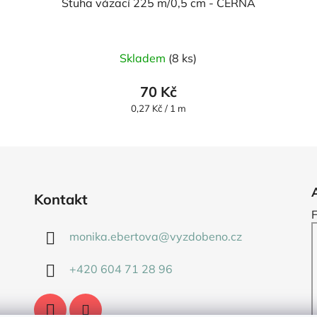
Stuha vázací 225 m/0,5 cm - ČERNÁ
Skladem
(8 ks)
70 Kč
Měrná
0,27 Kč / 1 m
cena:
Kontakt
monika.ebertova
@
vyzdobeno.cz
+420 604 71 28 96