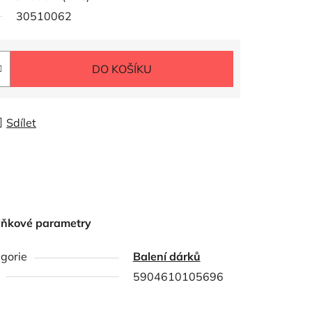
30510062
DO KOŠÍKU
Sdílet
lňkové parametry
gorie
Balení dárků
5904610105696