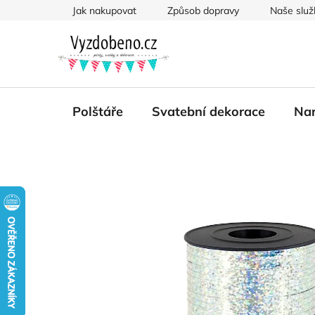
Přejít
Jak nakupovat
Způsob dopravy
Naše služ
na
obsah
Polštáře
Svatební dekorace
Nar