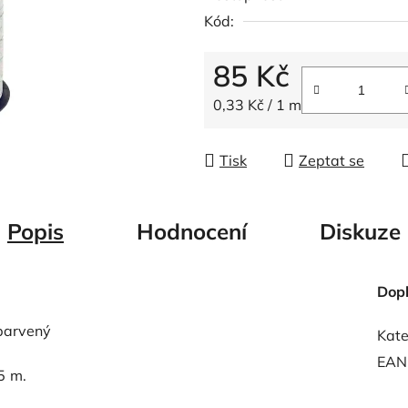
0,0
Kód:
z
5
85 Kč
hvězdiček.
Měrná cena:
0,33 Kč / 1 m
Tisk
Zeptat se
Popis
Hodnocení
Diskuze
Dop
obarvený
Kate
EAN
5 m.