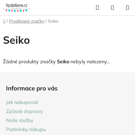
Přejít
Hledat
NÁKUP
na
KOŠÍK
obsah
Domů
/
Prodávané značky
/
Seiko
Seiko
Žádné produkty značky
Seiko
nebyly nalezeny...
Z
á
Informace pro vás
p
a
Jak nakupovat
t
Způsob dopravy
í
Naše služby
Podmínky nákupu