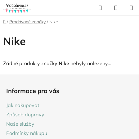
Přejít
Hledat
NÁKUP
na
KOŠÍK
obsah
Domů
/
Prodávané značky
/
Nike
Nike
Žádné produkty značky
Nike
nebyly nalezeny...
Z
á
Informace pro vás
p
a
Jak nakupovat
t
Způsob dopravy
í
Naše služby
Podmínky nákupu