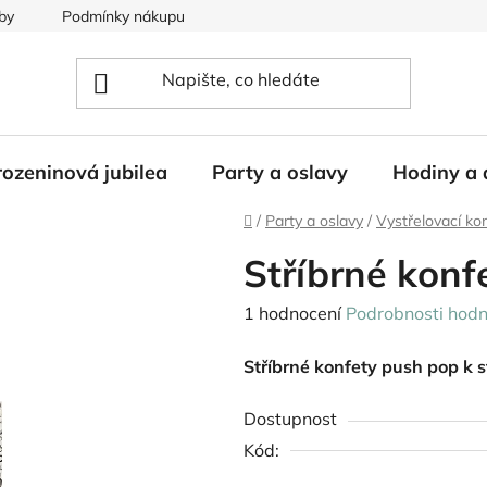
by
Podmínky nákupu
ozeninová jubilea
Party a oslavy
Hodiny a 
Domů
/
Party a oslavy
/
Vystřelovací ko
Stříbrné konf
Průměrné
1 hodnocení
Podrobnosti hodn
hodnocení
Stříbrné konfety push pop k s
produktu
je
Dostupnost
5,0
Kód:
z