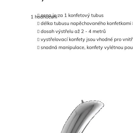
Průměrné
hodnocení
cena je za 1 konfetový tubus
1 hodnocení
produktu
je
délka tubusu napěchovaného konfetkami 
5,0
dosah výstřelu až 2 - 4 metrů
z
5
vystřelovací konfety jsou vhodné pro vnitřn
hvězdiček.
snadná manipulace, konfety vylétnou po