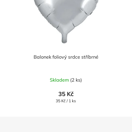
Balonek foliový srdce stříbrné
Skladem
(2 ks)
35 Kč
Měrná
35 Kč / 1 ks
cena: