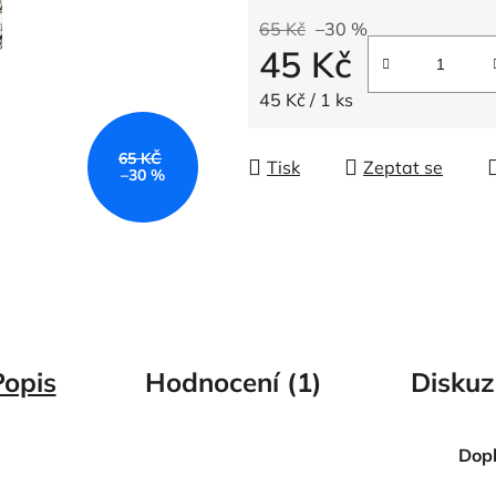
5
65 Kč
–30 %
hvězdiček.
45 Kč
Měrná cena:
45 Kč / 1 ks
65 KČ
Tisk
Zeptat se
–30 %
Popis
Hodnocení (1)
Diskuz
Dop