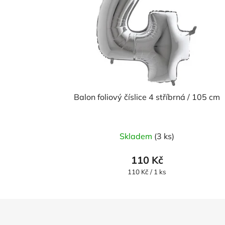
Balon foliový číslice 4 stříbrná / 105 cm
Skladem
(3 ks)
110 Kč
Měrná
110 Kč / 1 ks
cena:
Z