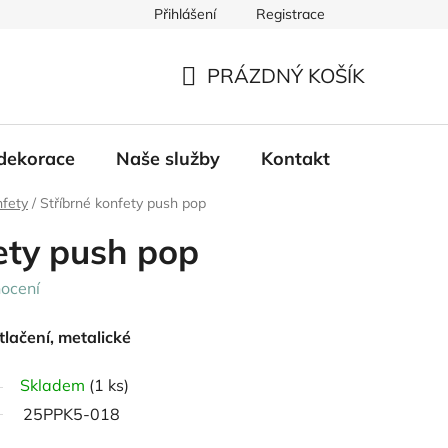
Přihlášení
Registrace
PRÁZDNÝ KOŠÍK
NÁKUPNÍ
KOŠÍK
dekorace
Naše služby
Kontakt
nfety
/
Stříbrné konfety push pop
ety push pop
ocení
tlačení, metalické
Skladem
(1 ks)
25PPK5-018