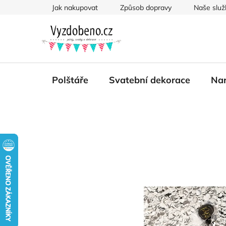
Přejít
Jak nakupovat
Způsob dopravy
Naše služ
na
obsah
Polštáře
Svatební dekorace
Nar