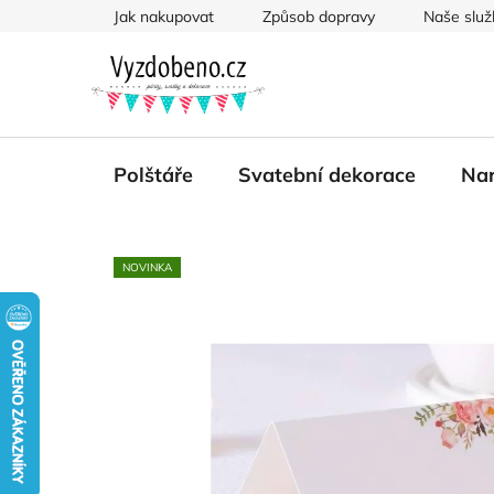
Přejít
Jak nakupovat
Způsob dopravy
Naše služ
na
obsah
Polštáře
Svatební dekorace
Nar
NOVINKA