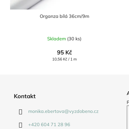
Organza bílá 36cm/9m
Průměrné
Skladem
(30 ks)
hodnocení
produktu
95 Kč
je
Měrná
10,56 Kč / 1 m
cena:
5,0
z
5
hvězdiček.
Kontakt
monika.ebertova
@
vyzdobeno.cz
+420 604 71 28 96