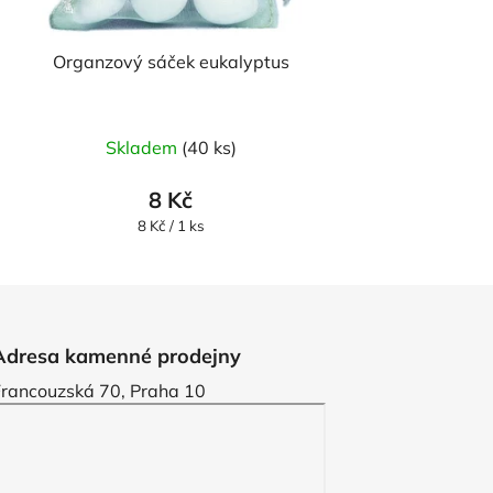
Organzový sáček eukalyptus
Skladem
(40 ks)
8 Kč
Měrná
8 Kč / 1 ks
cena:
Adresa kamenné prodejny
Francouzská 70, Praha 10