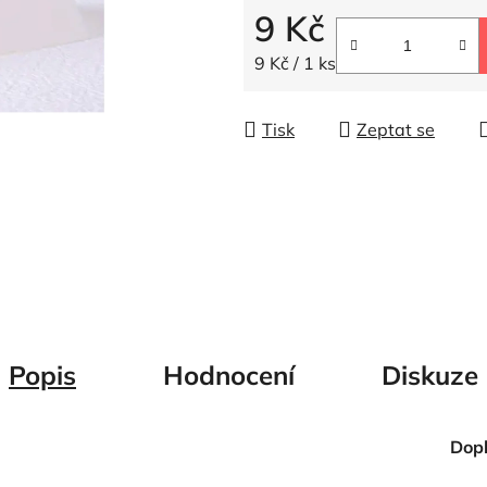
5
9 Kč
hvězdiček.
Měrná cena:
9 Kč / 1 ks
Tisk
Zeptat se
Popis
Hodnocení
Diskuze
Dop