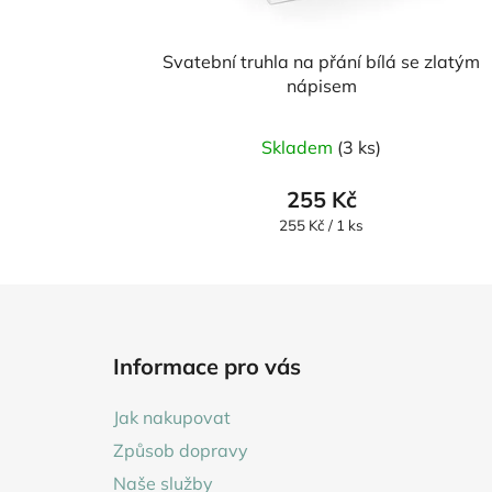
Svatební truhla na přání bílá se zlatým
nápisem
Skladem
(3 ks)
255 Kč
Měrná
255 Kč / 1 ks
cena:
Z
á
Informace pro vás
p
a
Jak nakupovat
t
Způsob dopravy
í
Naše služby