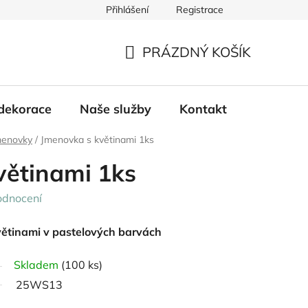
Přihlášení
Registrace
PRÁZDNÝ KOŠÍK
NÁKUPNÍ
KOŠÍK
dekorace
Naše služby
Kontakt
menovky
/
Jmenovka s květinami 1ks
větinami 1ks
odnocení
větinami v pastelových barvách
Skladem
(100 ks)
25WS13