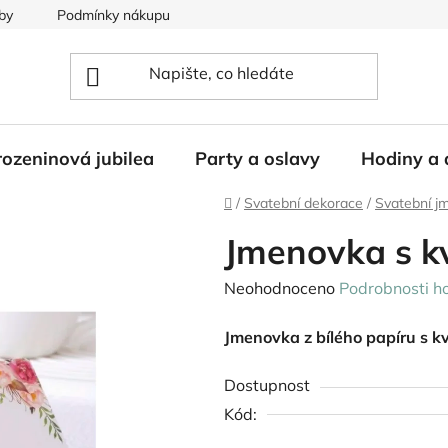
by
Podmínky nákupu
ozeninová jubilea
Party a oslavy
Hodiny a 
Domů
/
Svatební dekorace
/
Svatební j
Jmenovka s k
Průměrné
Neohodnoceno
Podrobnosti h
hodnocení
Jmenovka z bílého papíru s k
produktu
je
Dostupnost
0,0
Kód:
z