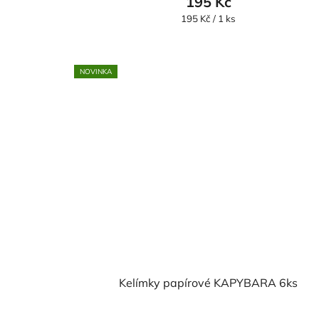
195 Kč
Měrná
195 Kč / 1 ks
cena:
NOVINKA
Kelímky papírové KAPYBARA 6ks