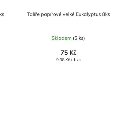
ks
Talíře papírové velké Eukalyptus 8ks
Skladem
(5 ks)
75 Kč
Měrná
9,38 Kč / 1 ks
cena: