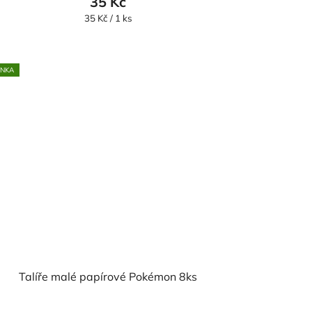
35 Kč
Měrná
35 Kč / 1 ks
cena:
INKA
Talíře malé papírové Pokémon 8ks