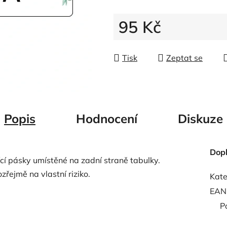
5
hvězdiček.
95 Kč
Měrná cena:
Tisk
Zeptat se
Popis
Hodnocení
Diskuze
Dop
ící pásky umístěné na zadní straně tabulky.
zřejmě na vlastní riziko.
Kate
EAN
P