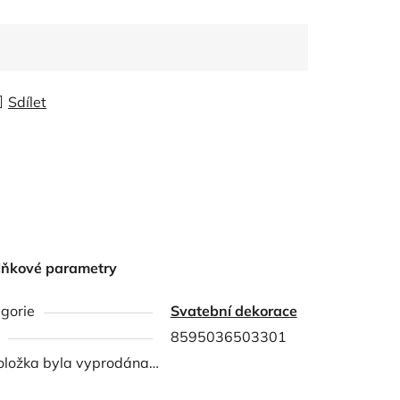
Sdílet
lňkové parametry
gorie
Svatební dekorace
8595036503301
oložka byla vyprodána…