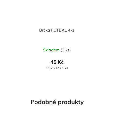
Brčka FOTBAL 4ks
Skladem
(9 ks)
45 Kč
Měrná
11,25 Kč / 1 ks
cena:
Podobné produkty