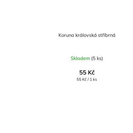
Koruna královská stříbrná
Skladem
(5 ks)
55 Kč
Měrná
55 Kč / 1 ks
cena: