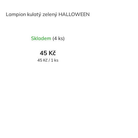
Lampion kulatý zelený HALLOWEEN
Skladem
(4 ks)
45 Kč
Měrná
45 Kč / 1 ks
cena: