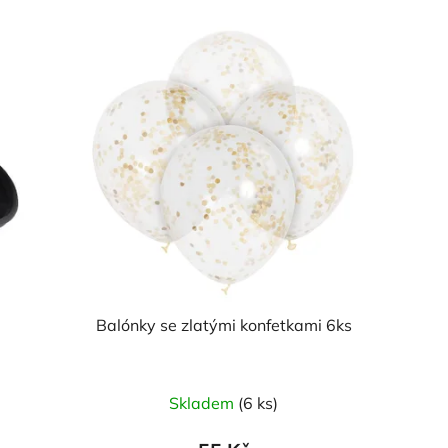
Balónky se zlatými konfetkami 6ks
Průměrné
Skladem
(6 ks)
hodnocení
produktu