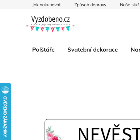
Přejít
Jak nakupovat
Způsob dopravy
Naše služ
na
obsah
Polštáře
Svatební dekorace
Nar