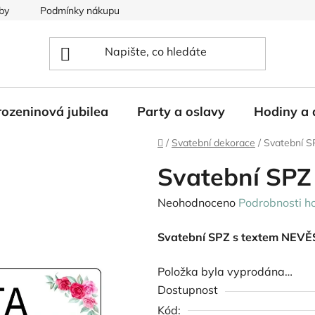
by
Podmínky nákupu
ozeninová jubilea
Party a oslavy
Hodiny a 
Domů
/
Svatební dekorace
/
Svatební S
Svatební SPZ
Průměrné
Neohodnoceno
Podrobnosti h
hodnocení
Svatební SPZ s textem NEV
produktu
je
Položka byla vyprodána…
0,0
Dostupnost
z
Kód: