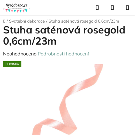
Přejít
Hledat
NÁKUP
na
KOŠÍK
obsah
Domů
/
Svatební dekorace
/
Stuha saténová rosegold 0,6cm/23m
Stuha saténová rosegold
0,6cm/23m
Průměrné
Neohodnoceno
Podrobnosti hodnocení
hodnocení
NOVINKA
produktu
je
0,0
z
5
hvězdiček.