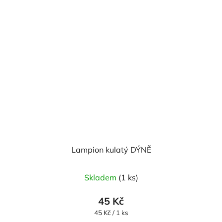
Lampion kulatý DÝNĚ
Skladem
(1 ks)
45 Kč
Měrná
45 Kč / 1 ks
cena: