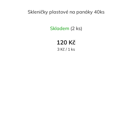
Skleničky plastové na panáky 40ks
Skladem
(2 ks)
120 Kč
Měrná
3 Kč / 1 ks
cena: