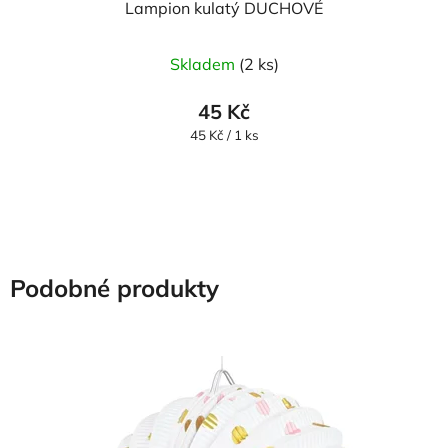
Lampion kulatý DUCHOVÉ
Skladem
(2 ks)
45 Kč
Měrná
45 Kč / 1 ks
cena:
Podobné produkty