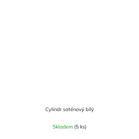
Cylindr saténový bílý
Průměrné
Skladem
(5 ks)
hodnocení
produktu