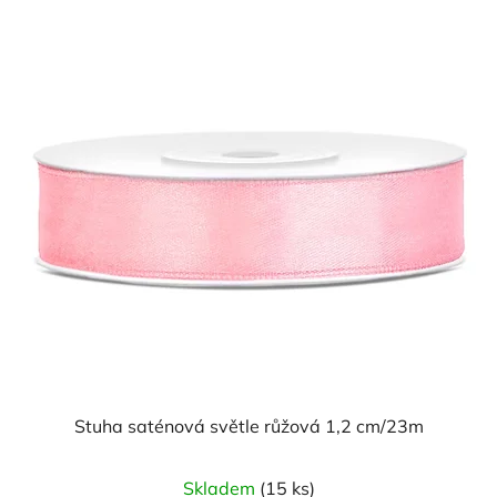
z
5
hvězdiček.
Stuha saténová světle růžová 1,2 cm/23m
Skladem
(15 ks)