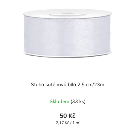
Stuha saténová bílá 2,5 cm/23m
Průměrné
Skladem
(33 ks)
hodnocení
produktu
50 Kč
je
Měrná
2,17 Kč / 1 m
cena:
5,0