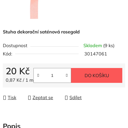
Stuha dekorační saténová rosegold
Dostupnost
Skladem
(9 ks)
Kód:
30147061
20 Kč
DO KOŠÍKU
Měrná cena:
0,87 Kč / 1 m
Tisk
Zeptat se
Sdílet
Popis