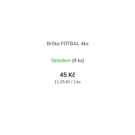
Brčka FOTBAL 4ks
Skladem
(9 ks)
45 Kč
Měrná
11,25 Kč / 1 ks
cena: