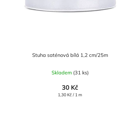
Stuha saténová bílá 1,2 cm/25m
Skladem
(31 ks)
30 Kč
Měrná
1,30 Kč / 1 m
cena: