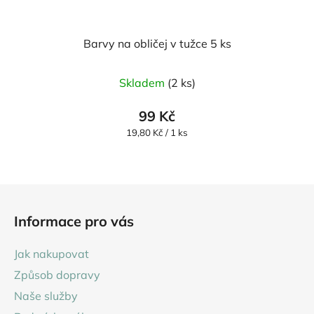
Barvy na obličej v tužce 5 ks
Skladem
(2 ks)
99 Kč
Měrná
19,80 Kč / 1 ks
cena:
Z
á
Informace pro vás
p
a
Jak nakupovat
t
Způsob dopravy
í
Naše služby