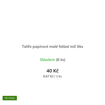
Talíře papírové malé fotbal míč 6ks
Skladem
(6 ks)
40 Kč
Měrná
6,67 Kč / 1 ks
cena:
NOVINKA