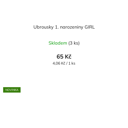
Ubrousky 1. narozeniny GIRL
Skladem
(3 ks)
65 Kč
Měrná
4,06 Kč / 1 ks
cena:
NOVINKA