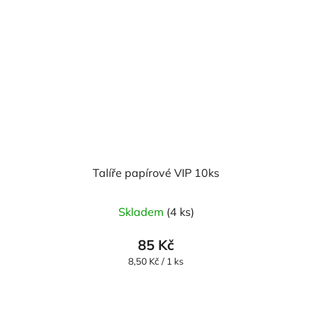
Talíře papírové VIP 10ks
Skladem
(4 ks)
85 Kč
Měrná
8,50 Kč / 1 ks
cena: