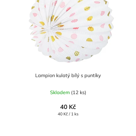
Lampion kulatý bílý s puntíky
Skladem
(12 ks)
40 Kč
Měrná
40 Kč / 1 ks
cena: