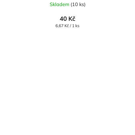
Skladem
(10 ks)
40 Kč
Měrná
6,67 Kč / 1 ks
cena: