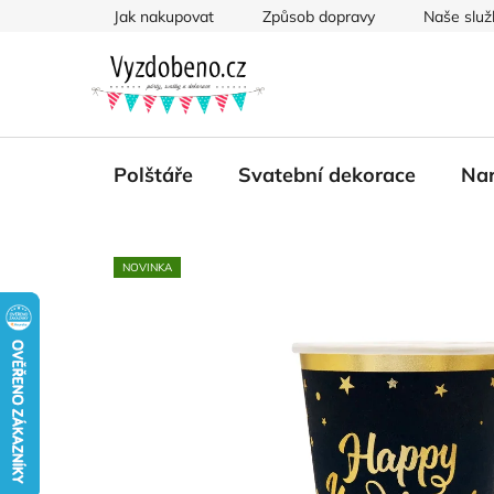
Přejít
Jak nakupovat
Způsob dopravy
Naše služ
na
obsah
Polštáře
Svatební dekorace
Nar
NOVINKA