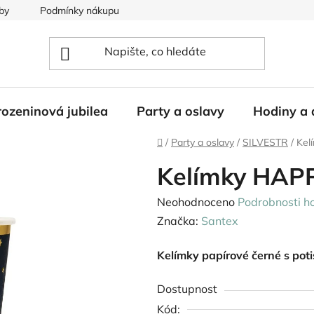
by
Podmínky nákupu
ozeninová jubilea
Party a oslavy
Hodiny a 
Domů
/
Party a oslavy
/
SILVESTR
/
Kel
Kelímky HAP
Průměrné
Neohodnoceno
Podrobnosti h
hodnocení
Značka:
Santex
produktu
Kelímky papírové černé s pot
je
0,0
Dostupnost
z
Kód: