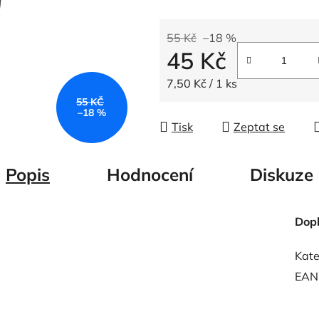
5
hvězdiček.
55 Kč
–18 %
45 Kč
Měrná cena:
7,50 Kč / 1 ks
55 KČ
–18 %
Tisk
Zeptat se
Popis
Hodnocení
Diskuze
Dop
Kate
EAN