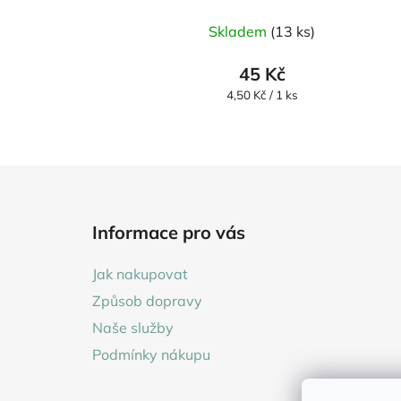
Skladem
(13 ks)
45 Kč
Měrná
4,50 Kč / 1 ks
cena:
Z
á
Informace pro vás
p
a
Jak nakupovat
t
Způsob dopravy
í
Naše služby
Podmínky nákupu