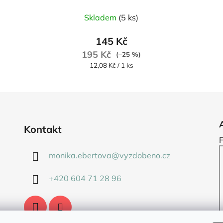
Skladem
(5 ks)
145 Kč
195 Kč
(–25 %)
Měrná
12,08 Kč / 1 ks
cena:
Kontakt
monika.ebertova
@
vyzdobeno.cz
+420 604 71 28 96