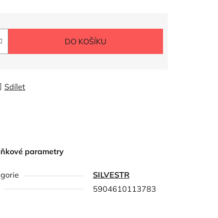
DO KOŠÍKU
Sdílet
lňkové parametry
gorie
SILVESTR
5904610113783