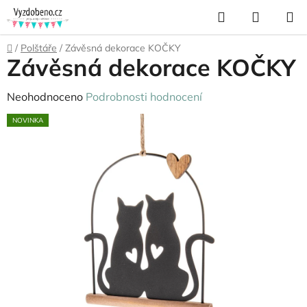
Přejít
Hledat
NÁKUP
na
KOŠÍK
obsah
Domů
/
Polštáře
/
Závěsná dekorace KOČKY
Závěsná dekorace KOČKY
Průměrné
Neohodnoceno
Podrobnosti hodnocení
hodnocení
NOVINKA
produktu
je
0,0
z
5
hvězdiček.