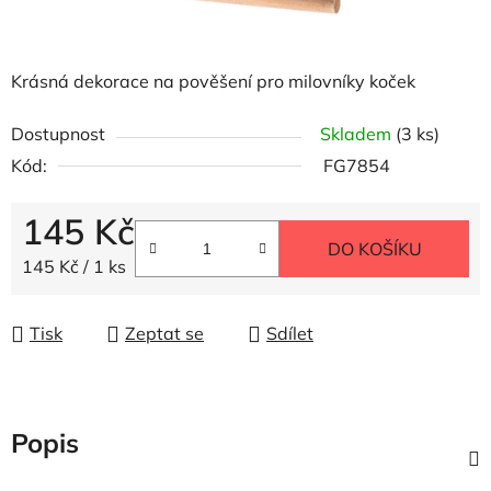
Krásná dekorace na pověšení pro milovníky koček
Dostupnost
Skladem
(3 ks)
Kód:
FG7854
145 Kč
DO KOŠÍKU
Měrná cena:
145 Kč / 1 ks
Tisk
Zeptat se
Sdílet
Popis