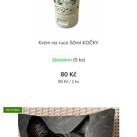
Krém na ruce 50ml KOČKY
Skladem
(5 ks)
80 Kč
Měrná
80 Kč / 1 ks
cena:
NOVINKA