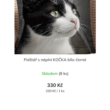
Polštář s náplní KOČKA bílo-černá
Skladem
(8 ks)
330 Kč
Měrná
330 Kč / 1 ks
cena: