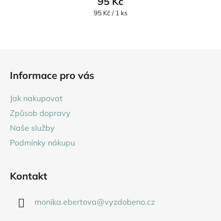
95 Kč
Měrná
95 Kč / 1 ks
cena:
Z
á
Informace pro vás
p
a
Jak nakupovat
t
Způsob dopravy
í
Naše služby
Podmínky nákupu
Kontakt
monika.ebertova
@
vyzdobeno.cz