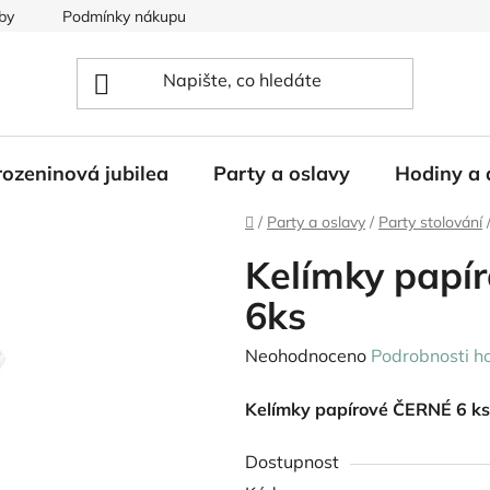
by
Podmínky nákupu
ozeninová jubilea
Party a oslavy
Hodiny a 
Domů
/
Party a oslavy
/
Party stolování
Kelímky papí
6ks
Průměrné
Neohodnoceno
Podrobnosti h
hodnocení
Kelímky papírové ČERNÉ 6 ks
produktu
je
Dostupnost
0,0