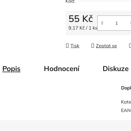
Kód:
z
5
55 Kč
hvězdiček.
Měrná cena:
9,17 Kč / 1 ks
Tisk
Zeptat se
Popis
Hodnocení
Diskuze
Dop
Kate
EAN