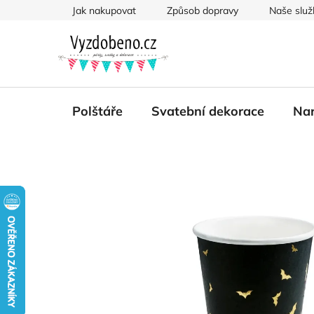
Přejít
Jak nakupovat
Způsob dopravy
Naše služ
na
obsah
Polštáře
Svatební dekorace
Nar