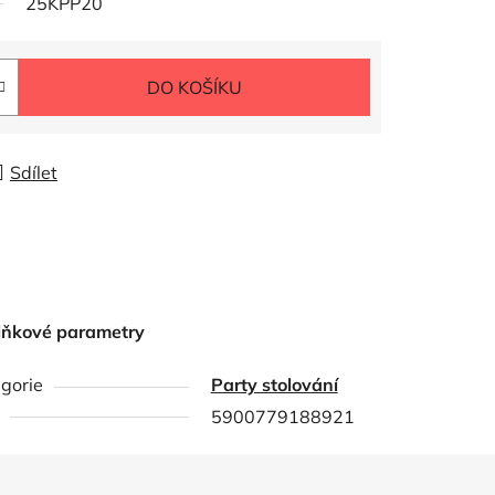
25KPP20
DO KOŠÍKU
Sdílet
lňkové parametry
gorie
Party stolování
5900779188921