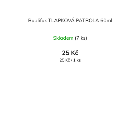
Bublifuk TLAPKOVÁ PATROLA 60ml
Skladem
(7 ks)
25 Kč
Měrná
25 Kč / 1 ks
cena: