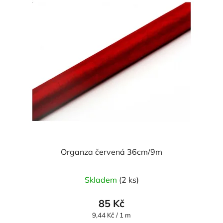
Organza červená 36cm/9m
Průměrné
Skladem
(2 ks)
hodnocení
produktu
85 Kč
je
Měrná
9,44 Kč / 1 m