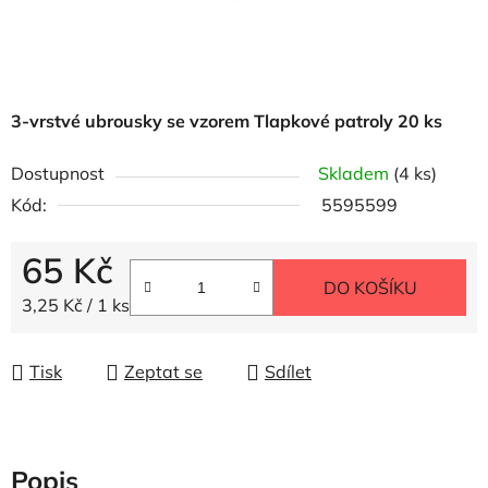
3-vrstvé ubrousky se vzorem Tlapkové patroly 20 ks
Dostupnost
Skladem
(4 ks)
Kód:
5595599
65 Kč
DO KOŠÍKU
Měrná cena:
3,25 Kč / 1 ks
Tisk
Zeptat se
Sdílet
Popis