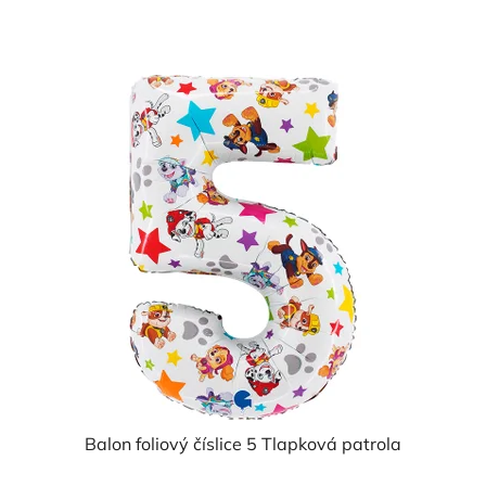
cena:
5,0
z
5
hvězdiček.
Balon foliový číslice 5 Tlapková patrola