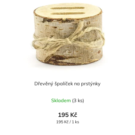
Dřevěný špalíček na prstýnky
Průměrné
Skladem
(3 ks)
hodnocení
produktu
195 Kč
je
Měrná
195 Kč / 1 ks
cena:
5,0