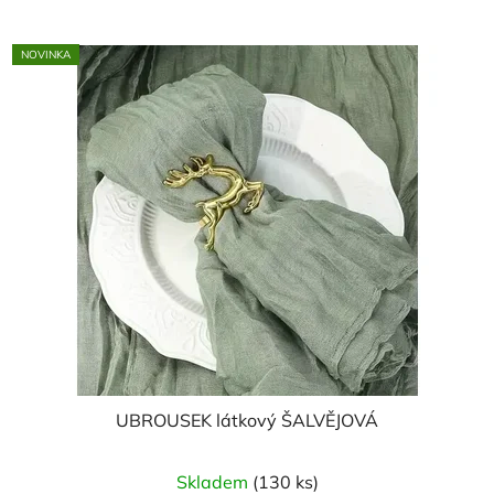
z
5
NOVINKA
hvězdiček.
UBROUSEK látkový ŠALVĚJOVÁ
Skladem
(130 ks)