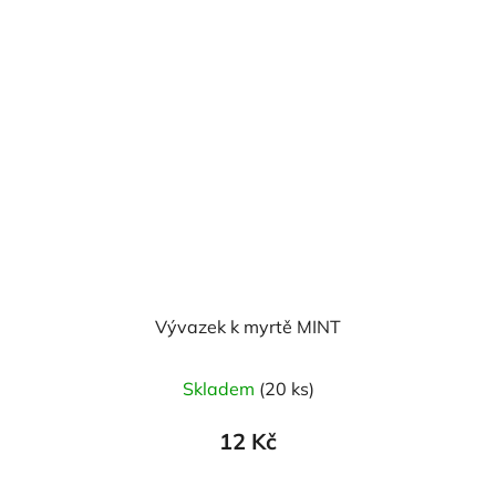
Vývazek k myrtě MINT
Průměrné
Skladem
(20 ks)
hodnocení
produktu
12 Kč
je
5,0