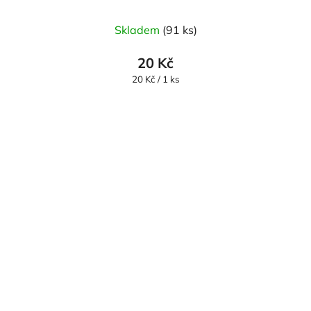
Skladem
(91 ks)
20 Kč
Měrná
20 Kč / 1 ks
cena: