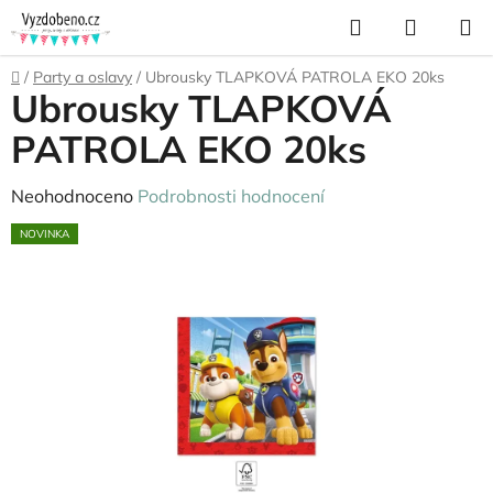
Přejít
Hledat
NÁKUP
na
KOŠÍK
obsah
Domů
/
Party a oslavy
/
Ubrousky TLAPKOVÁ PATROLA EKO 20ks
Ubrousky TLAPKOVÁ
PATROLA EKO 20ks
Průměrné
Neohodnoceno
Podrobnosti hodnocení
hodnocení
NOVINKA
produktu
je
0,0
z
5
hvězdiček.