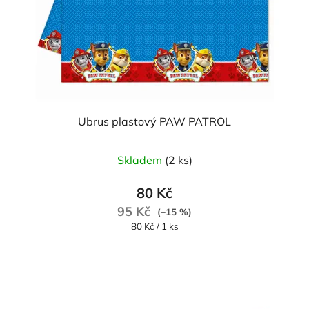
Ubrus plastový PAW PATROL
Průměrné
Skladem
(2 ks)
hodnocení
produktu
80 Kč
je
95 Kč
(–15 %)
5,0
Měrná
80 Kč / 1 ks
cena:
z
5
hvězdiček.