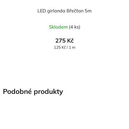
LED girlanda Břečťan 5m
Skladem
(4 ks)
275 Kč
Měrná
125 Kč / 1 m
cena:
Podobné produkty