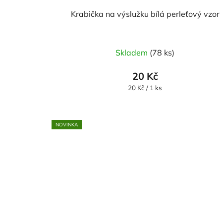
Krabička na výslužku bílá perleťový vzor
Skladem
(78 ks)
20 Kč
Měrná
20 Kč / 1 ks
cena:
NOVINKA