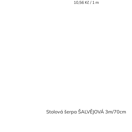
je
Měrná
10,56 Kč / 1 m
cena:
5,0
z
5
hvězdiček.
Stolová šerpa ŠALVĚJOVÁ 3m/70cm
Průměrné