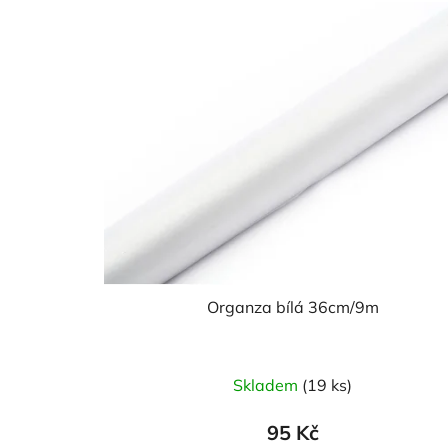
Organza bílá 36cm/9m
Průměrné
Skladem
(19 ks)
hodnocení
produktu
95 Kč