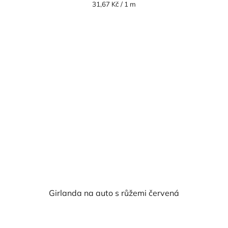
Měrná
31,67 Kč / 1 m
cena:
Girlanda na auto s růžemi červená