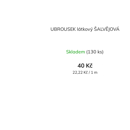
UBROUSEK látkový ŠALVĚJOVÁ
Skladem
(130 ks)
40 Kč
Měrná
22,22 Kč / 1 m
cena: