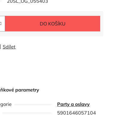
20SL_OG_055403
DO KOŠÍKU
Sdílet
lňkové parametry
gorie
Party a oslavy
5901646057104