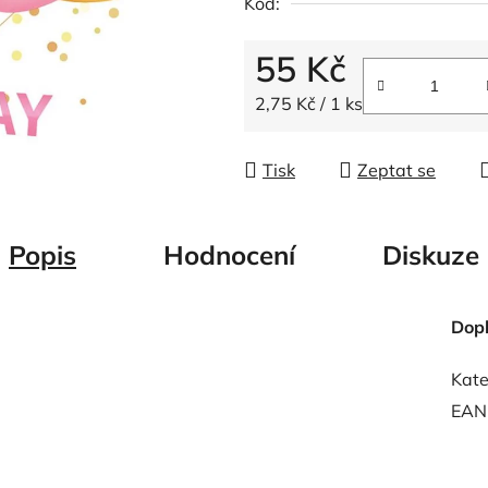
Kód:
z
5
55 Kč
hvězdiček.
Měrná cena:
2,75 Kč / 1 ks
Tisk
Zeptat se
Popis
Hodnocení
Diskuze
Dop
Kate
EAN