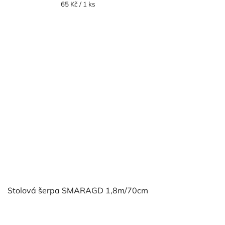
Měrná
65 Kč / 1 ks
cena:
Stolová šerpa SMARAGD 1,8m/70cm