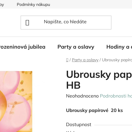
by
Podmínky nákupu
ozeninová jubilea
Party a oslavy
Hodiny a 
Domů
/
Party a oslavy
/
Ubrousky papír
Ubrousky pap
HB
Průměrné
Neohodnoceno
Podrobnosti h
hodnocení
Ubrousky papírové 20 ks
produktu
je
Dostupnost
0,0