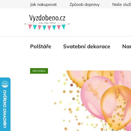
Přejít
Jak nakupovat
Způsob dopravy
Naše služ
na
obsah
Polštáře
Svatební dekorace
Nar
NOVINKA