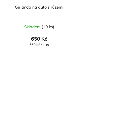
Girlanda na auto s růžemi
Průměrné
Skladem
(10 ks)
hodnocení
produktu
650 Kč
je
Měrná
650 Kč / 1 ks
cena:
5,0
z
5
hvězdiček.