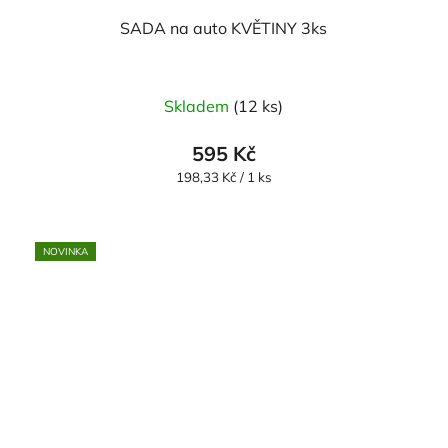
SADA na auto KVĚTINY 3ks
Průměrné
Skladem
(12 ks)
hodnocení
produktu
595 Kč
je
Měrná
198,33 Kč / 1 ks
cena:
5,0
z
5
NOVINKA
hvězdiček.