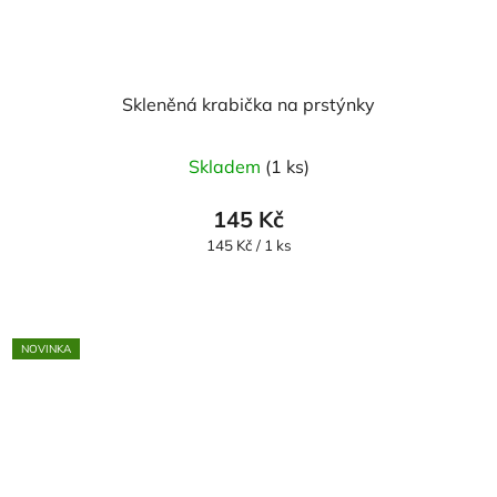
Skleněná krabička na prstýnky
Skladem
(1 ks)
145 Kč
Měrná
145 Kč / 1 ks
cena:
NOVINKA