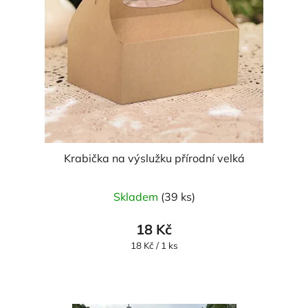
Krabička na výslužku přírodní velká
Skladem
(39 ks)
18 Kč
Měrná
18 Kč / 1 ks
cena: