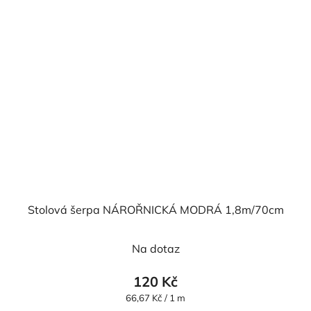
Stolová šerpa NÁROŘNICKÁ MODRÁ 1,8m/70cm
Na dotaz
120 Kč
Měrná
66,67 Kč / 1 m
cena: