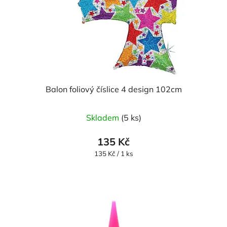
Balon foliový číslice 4 design 102cm
Skladem
(5 ks)
135 Kč
Měrná
135 Kč / 1 ks
cena: