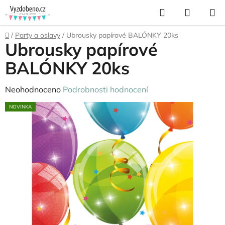
Přejít
Hledat
NÁKUP
na
KOŠÍK
obsah
Domů
/
Party a oslavy
/
Ubrousky papírové BALÓNKY 20ks
Ubrousky papírové
BALÓNKY 20ks
Průměrné
Neohodnoceno
Podrobnosti hodnocení
hodnocení
NOVINKA
produktu
je
0,0
z
5
hvězdiček.