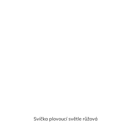
Svíčka plovoucí světle růžová
Průměrné