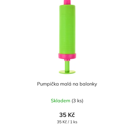
Pumpička malá na balonky
Skladem
(3 ks)
35 Kč
Měrná
35 Kč / 1 ks
cena: