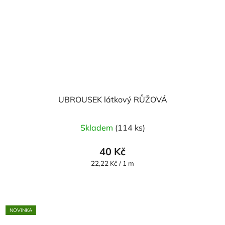
UBROUSEK látkový RŮŽOVÁ
Skladem
(114 ks)
40 Kč
Měrná
22,22 Kč / 1 m
cena:
NOVINKA