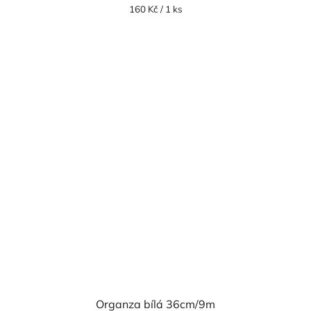
Měrná
160 Kč / 1 ks
cena:
Organza bílá 36cm/9m