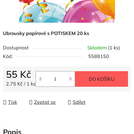
Ubrousky papírové s POTISKEM 20 ks
Dostupnost
Skladem
(1 ks)
Kód:
5588150
55 Kč
DO KOŠÍKU
Měrná cena:
2,75 Kč / 1 ks
Tisk
Zeptat se
Sdílet
Popis