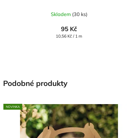
Průměrné
Skladem
(30 ks)
hodnocení
produktu
95 Kč
je
Měrná
10,56 Kč / 1 m
cena:
5,0
z
5
hvězdiček.
Podobné produkty
NOVINKA