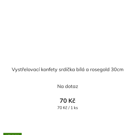
Vystřelovací konfety srdíčka bílá a rosegold 30cm
Na dotaz
70 Kč
Měrná
70 Kč / 1 ks
cena: