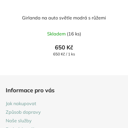
Girlanda na auto světle modrá s růžemi
Skladem
(16 ks)
650 Kč
Měrná
650 Kč / 1 ks
cena:
Z
á
Informace pro vás
p
a
Jak nakupovat
t
Způsob dopravy
í
Naše služby