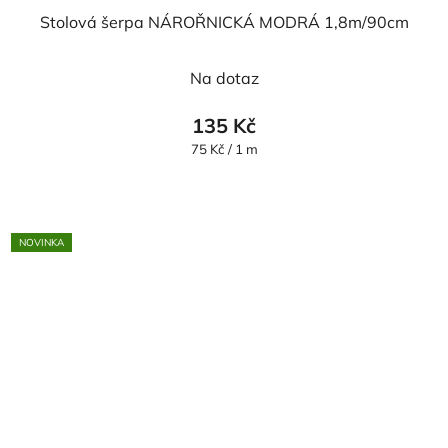
Stolová šerpa NÁROŘNICKÁ MODRÁ 1,8m/90cm
Na dotaz
135 Kč
Měrná
75 Kč / 1 m
cena:
NOVINKA