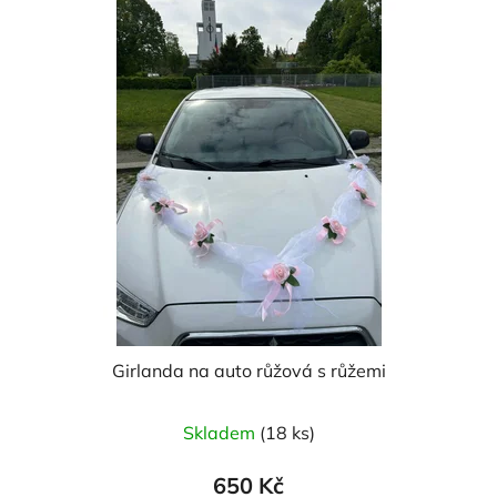
Girlanda na auto růžová s růžemi
Průměrné
Skladem
(18 ks)
hodnocení
produktu
650 Kč