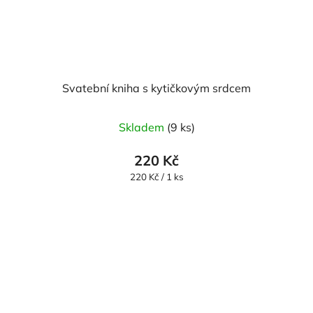
Svatební kniha s kytičkovým srdcem
Skladem
(9 ks)
220 Kč
Měrná
220 Kč / 1 ks
cena: