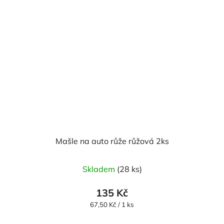
Mašle na auto růže růžová 2ks
Průměrné
Skladem
(28 ks)
hodnocení
produktu
135 Kč
je
Měrná
67,50 Kč / 1 ks
cena:
5,0