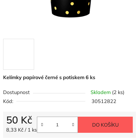
Kelímky papírové černé s potiskem 6 ks
Dostupnost
Skladem
(2 ks)
Kód:
30512822
50 Kč
DO KOŠÍKU
Měrná cena:
8,33 Kč / 1 ks