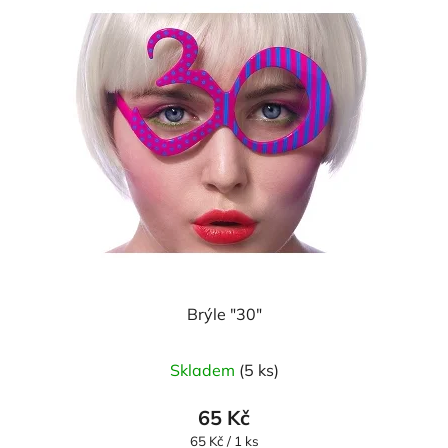
Brýle "30"
Skladem
(5 ks)
65 Kč
Měrná
65 Kč / 1 ks