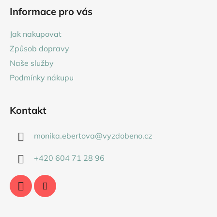
á
Informace pro vás
p
a
Jak nakupovat
t
Způsob dopravy
í
Naše služby
Podmínky nákupu
Kontakt
monika.ebertova
@
vyzdobeno.cz
+420 604 71 28 96