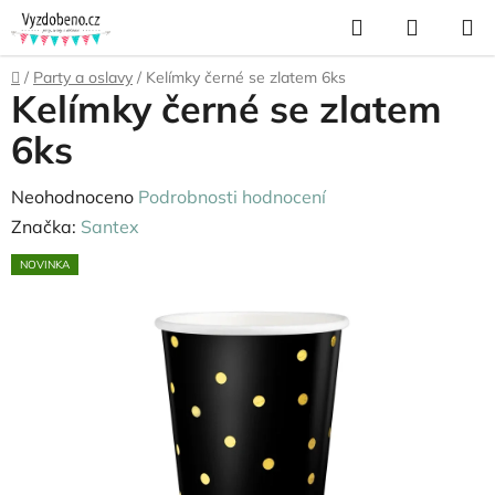
Přejít
Hledat
NÁKUP
na
KOŠÍK
obsah
Domů
/
Party a oslavy
/
Kelímky černé se zlatem 6ks
Kelímky černé se zlatem
6ks
Průměrné
Neohodnoceno
Podrobnosti hodnocení
hodnocení
Značka:
Santex
produktu
NOVINKA
je
0,0
z
5
hvězdiček.