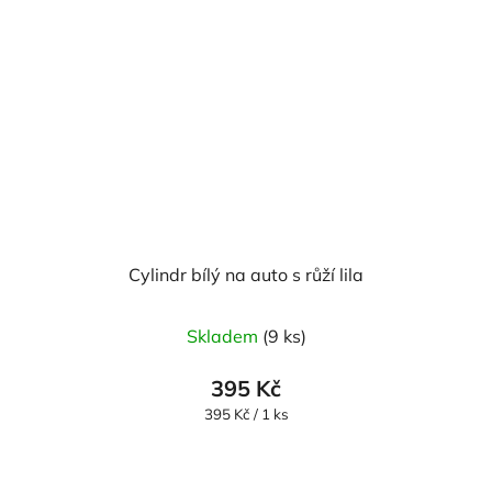
Cylindr bílý na auto s růží lila
Skladem
(9 ks)
395 Kč
Měrná
395 Kč / 1 ks
cena: