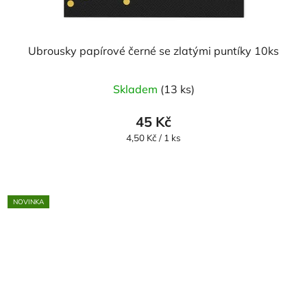
Ubrousky papírové černé se zlatými puntíky 10ks
Skladem
(13 ks)
45 Kč
Měrná
4,50 Kč / 1 ks
cena:
NOVINKA