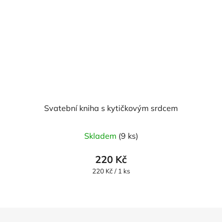
Svatební kniha s kytičkovým srdcem
Skladem
(9 ks)
220 Kč
Měrná
220 Kč / 1 ks
cena:
Z