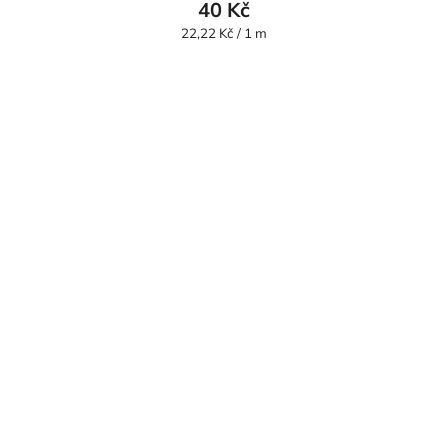
40 Kč
Měrná
22,22 Kč / 1 m
cena: