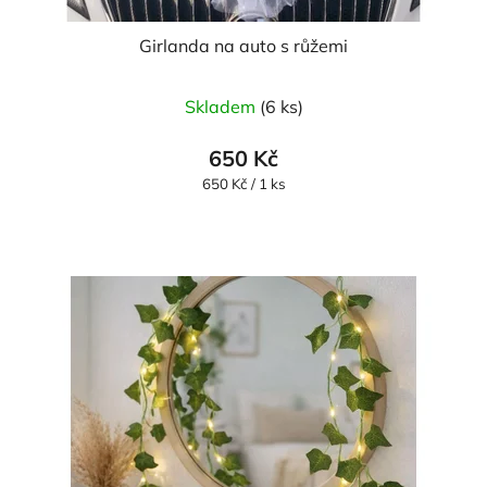
Girlanda na auto s růžemi
Průměrné
Skladem
(6 ks)
hodnocení
produktu
650 Kč
je
Měrná
650 Kč / 1 ks
cena:
5,0
z
5
hvězdiček.