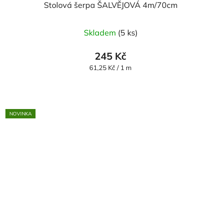
Stolová šerpa ŠALVĚJOVÁ 4m/70cm
Skladem
(5 ks)
245 Kč
Měrná
61,25 Kč / 1 m
cena:
NOVINKA