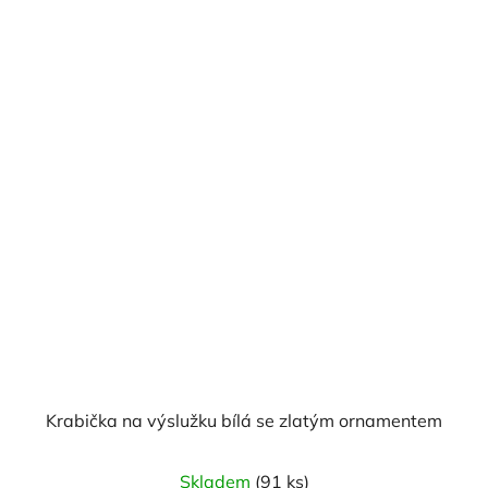
z
5
hvězdiček.
Krabička na výslužku bílá se zlatým ornamentem
Skladem
(91 ks)