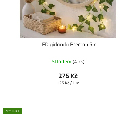
LED girlanda Břečťan 5m
Skladem
(4 ks)
275 Kč
Měrná
125 Kč / 1 m
cena:
NOVINKA