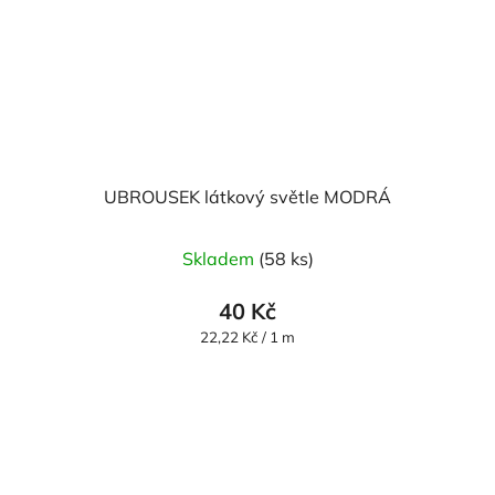
UBROUSEK látkový světle MODRÁ
Skladem
(58 ks)
40 Kč
Měrná
22,22 Kč / 1 m
cena: