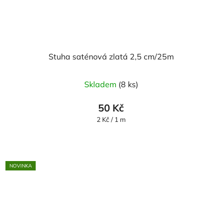
Stuha saténová zlatá 2,5 cm/25m
Skladem
(8 ks)
50 Kč
Měrná
2 Kč / 1 m
cena:
NOVINKA