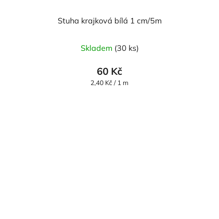
Stuha krajková bílá 1 cm/5m
Skladem
(30 ks)
60 Kč
Měrná
2,40 Kč / 1 m
cena: