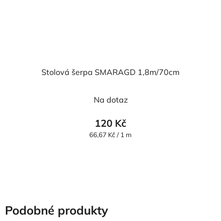
Stolová šerpa SMARAGD 1,8m/70cm
Na dotaz
120 Kč
Měrná
66,67 Kč / 1 m
cena:
Podobné produkty