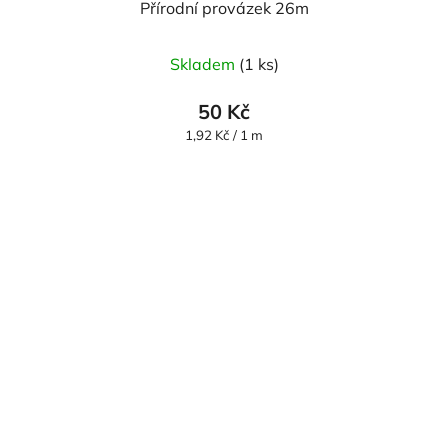
Přírodní provázek 26m
Skladem
(1 ks)
50 Kč
Měrná
1,92 Kč / 1 m
cena: