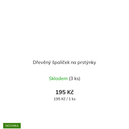
Dřevěný špalíček na prstýnky
Průměrné
Skladem
(3 ks)
hodnocení
produktu
195 Kč
je
Měrná
195 Kč / 1 ks
cena:
5,0
z
5
NOVINKA
hvězdiček.