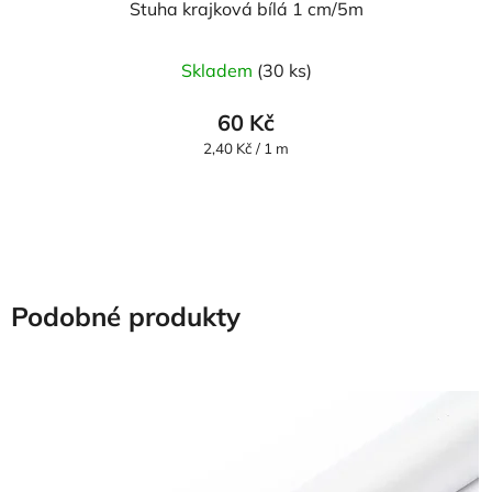
Stuha krajková bílá 1 cm/5m
Skladem
(30 ks)
60 Kč
Měrná
2,40 Kč / 1 m
cena:
Podobné produkty