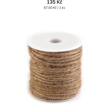
135 Kč
Měrná
67,50 Kč / 1 ks
cena: