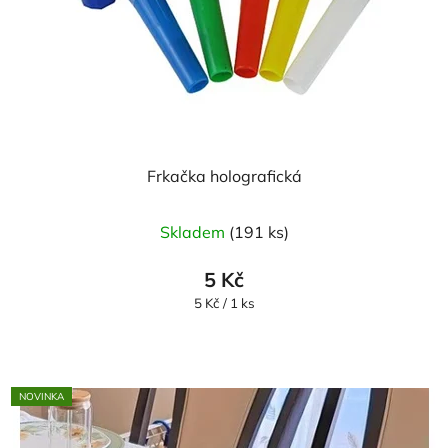
Frkačka holografická
Skladem
(191 ks)
5 Kč
Měrná
5 Kč / 1 ks
cena:
NOVINKA