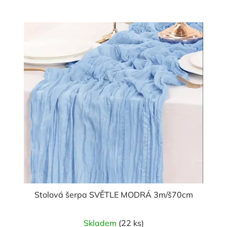
Stolová šerpa SVĚTLE MODRÁ 3m/š70cm
Průměrné
Skladem
(22 ks)