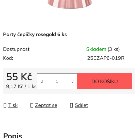
Party čepičky rosegold 6 ks
Dostupnost
Skladem
(3 ks)
Kód:
25CZAP6-019R
55 Kč
DO KOŠÍKU
Měrná cena:
9,17 Kč / 1 ks
Tisk
Zeptat se
Sdílet
Popis