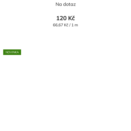
Na dotaz
120 Kč
Měrná
66,67 Kč / 1 m
cena:
NOVINKA