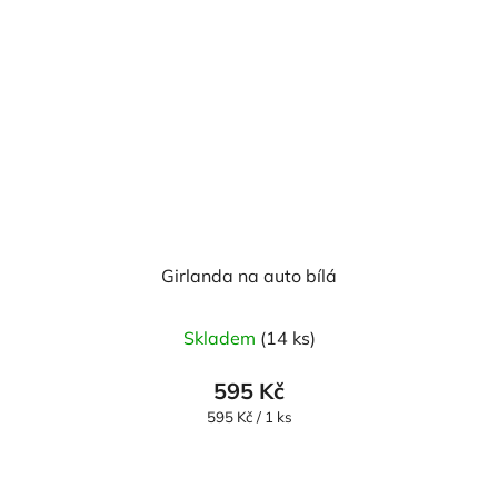
Girlanda na auto bílá
Průměrné
Skladem
(14 ks)
hodnocení
produktu
595 Kč
je
Měrná
595 Kč / 1 ks
cena:
5,0
z