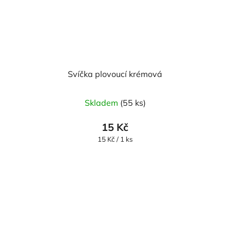
Svíčka plovoucí krémová
Průměrné
Skladem
(55 ks)
hodnocení
produktu
15 Kč
je
Měrná
15 Kč / 1 ks
cena:
5,0
z
5
hvězdiček.