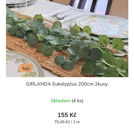
GIRLANDA Eukalyptus 200cm 2kusy
Skladem
(4 ks)
155 Kč
Měrná
70,45 Kč / 1 m
cena: