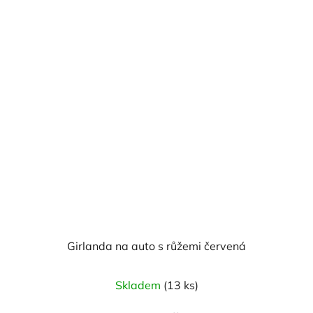
5
hvězdiček.
Girlanda na auto s růžemi červená
Skladem
(13 ks)