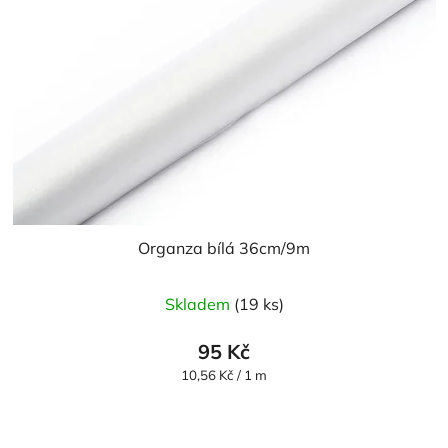
Organza bílá 36cm/9m
Průměrné
Skladem
(19 ks)
hodnocení
produktu
95 Kč
je
Měrná
10,56 Kč / 1 m
cena:
5,0
z