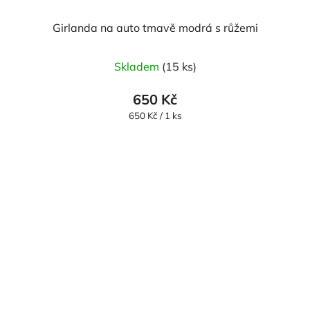
Girlanda na auto tmavě modrá s růžemi
Skladem
(15 ks)
650 Kč
Měrná
650 Kč / 1 ks
cena: