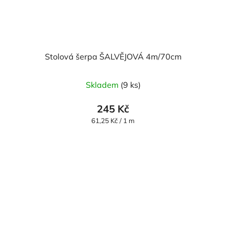
Stolová šerpa ŠALVĚJOVÁ 4m/70cm
Skladem
(9 ks)
245 Kč
Měrná
61,25 Kč / 1 m
cena: