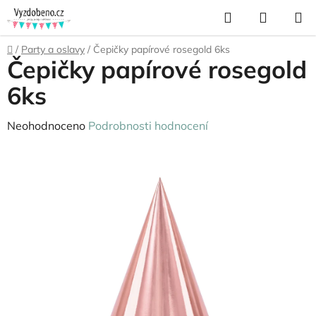
Přejít
Hledat
NÁKUP
na
KOŠÍK
obsah
Domů
/
Party a oslavy
/
Čepičky papírové rosegold 6ks
Čepičky papírové rosegold
6ks
Průměrné
Neohodnoceno
Podrobnosti hodnocení
hodnocení
produktu
je
0,0
z
5
hvězdiček.