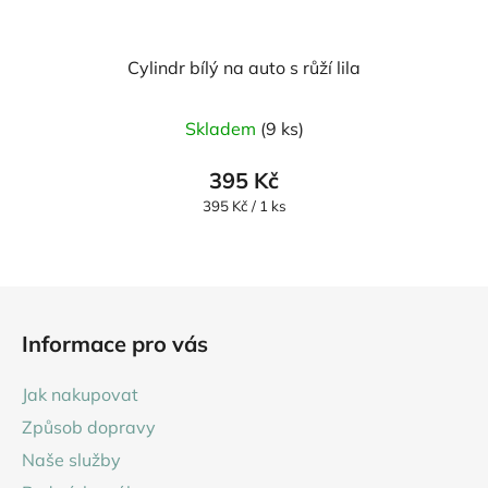
Cylindr bílý na auto s růží lila
Skladem
(9 ks)
395 Kč
Měrná
395 Kč / 1 ks
cena:
Z
á
Informace pro vás
p
a
Jak nakupovat
t
Způsob dopravy
í
Naše služby