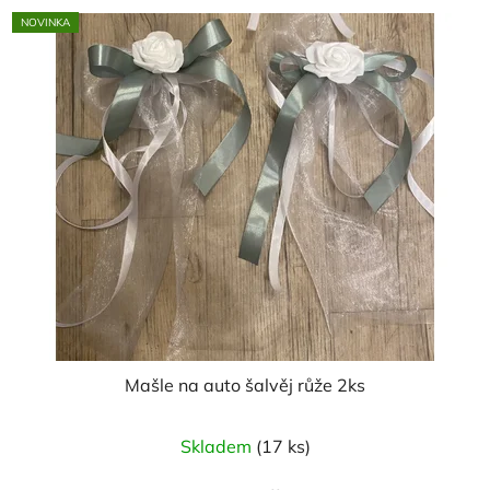
5
NOVINKA
hvězdiček.
Mašle na auto šalvěj růže 2ks
Skladem
(17 ks)