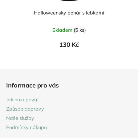
Halloweenský pohár s lebkami
Skladem
(5 ks)
130 Kč
Z
á
Informace pro vás
p
a
Jak nakupovat
t
Způsob dopravy
í
Naše služby
Podmínky nákupu