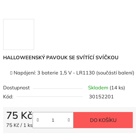
HALLOWEENSKÝ PAVOUK SE SVÍTÍCÍ SVÍČKOU
Napájení: 3 baterie 1,5 V - LR1130 (součástí balení)
Dostupnost
Skladem
(14 ks)
Kód:
30152201
75 Kč
DO KOŠÍKU
Měrná cena:
75 Kč / 1 ks