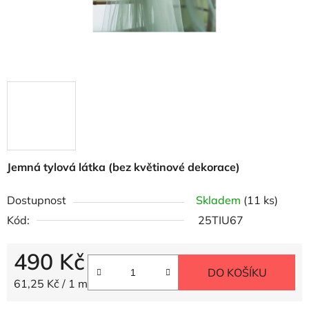
Jemná tylová látka (bez květinové dekorace)
Dostupnost
Skladem
(11 ks)
Kód:
25TIU67
490 Kč
DO KOŠÍKU
Měrná cena:
61,25 Kč / 1 m