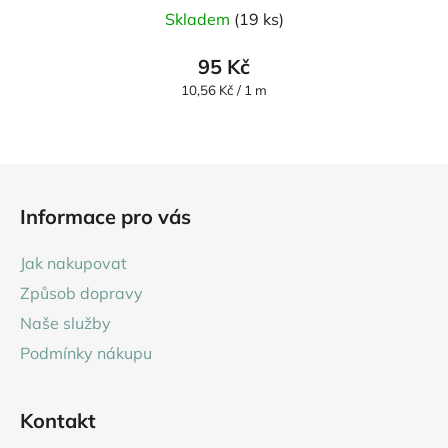
Průměrné
Skladem
(19 ks)
hodnocení
produktu
95 Kč
je
Měrná
10,56 Kč / 1 m
cena:
5,0
z
5
Z
hvězdiček.
á
Informace pro vás
p
a
Jak nakupovat
t
Způsob dopravy
í
Naše služby
Podmínky nákupu
Kontakt