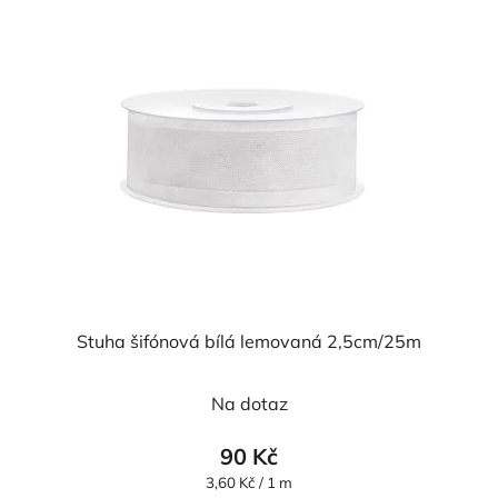
Stuha šifónová bílá lemovaná 2,5cm/25m
Průměrné
Na dotaz
hodnocení
produktu
90 Kč
je
Měrná
3,60 Kč / 1 m