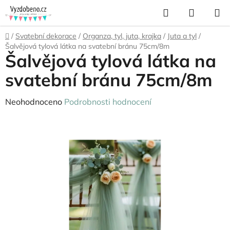
Přejít
Hledat
NÁKUP
na
KOŠÍK
obsah
Domů
/
Svatební dekorace
/
Organza, tyl, juta, krajka
/
Juta a tyl
/
Šalvějová tylová látka na svatební bránu 75cm/8m
Šalvějová tylová látka na
svatební bránu 75cm/8m
Průměrné
Neohodnoceno
Podrobnosti hodnocení
hodnocení
produktu
je
0,0
z
5
hvězdiček.