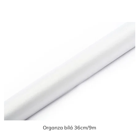
cena:
5,0
z
5
hvězdiček.
Organza bílá 36cm/9m