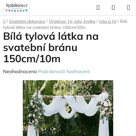
Přejít
Hledat
NÁKUP
na
KOŠÍK
obsah
Domů
/
Svatební dekorace
/
Organza, tyl, juta, krajka
/
Juta a tyl
/
Bílá
tylová látka na svatební bránu 150cm/10m
Bílá tylová látka na
svatební bránu
150cm/10m
Průměrné
Neohodnoceno
Podrobnosti hodnocení
hodnocení
produktu
je
0,0
z
5
hvězdiček.