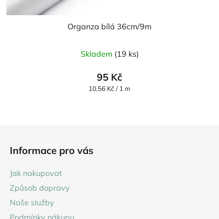
Organza bílá 36cm/9m
Průměrné
Skladem
(19 ks)
hodnocení
produktu
95 Kč
je
Měrná
10,56 Kč / 1 m
cena:
5,0
z
5
Z
hvězdiček.
á
Informace pro vás
p
a
Jak nakupovat
t
Způsob dopravy
í
Naše služby
Podmínky nákupu