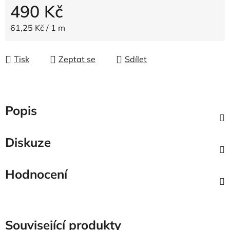
490 Kč
Měrná cena:
61,25 Kč / 1 m
Tisk
Zeptat se
Sdílet
Popis
Diskuze
Hodnocení
Související produkty