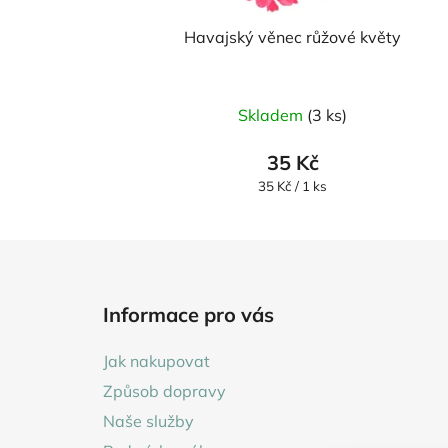
Havajský věnec růžové květy
Průměrné
Skladem
(3 ks)
hodnocení
produktu
35 Kč
je
Měrná
35 Kč / 1 ks
cena:
5,0
z
5
Z
hvězdiček.
á
Informace pro vás
p
a
Jak nakupovat
t
Způsob dopravy
í
Naše služby