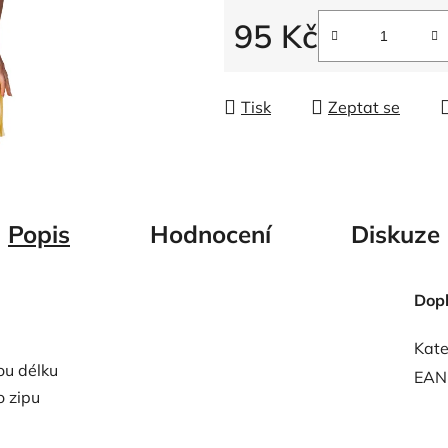
5
95 Kč
hvězdiček.
Měrná cena:
Tisk
Zeptat se
Popis
Hodnocení
Diskuze
Dop
Kate
ou délku
EAN
o zipu