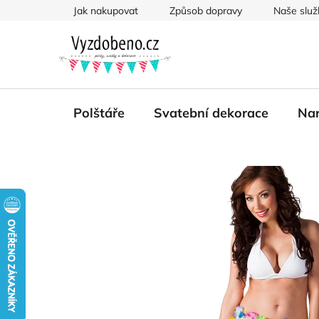
Přejít
Jak nakupovat
Způsob dopravy
Naše služ
na
obsah
Polštáře
Svatební dekorace
Nar