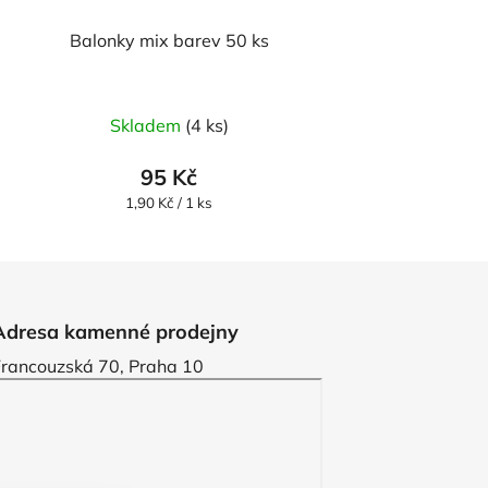
Balonky mix barev 50 ks
Průměrné
Skladem
(4 ks)
hodnocení
produktu
95 Kč
je
Měrná
1,90 Kč / 1 ks
cena:
5,0
z
5
hvězdiček.
Adresa kamenné prodejny
Francouzská 70, Praha 10