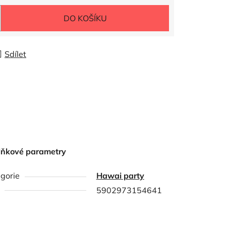
DO KOŠÍKU
Sdílet
lňkové parametry
gorie
Hawai party
5902973154641