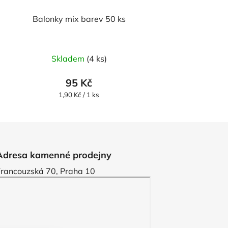
Balonky mix barev 50 ks
Průměrné
Skladem
(4 ks)
hodnocení
produktu
95 Kč
je
Měrná
1,90 Kč / 1 ks
cena:
5,0
z
5
hvězdiček.
Adresa kamenné prodejny
Francouzská 70, Praha 10