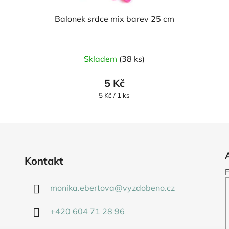
Balonek srdce mix barev 25 cm
Průměrné
Skladem
(38 ks)
hodnocení
produktu
5 Kč
je
Měrná
5 Kč / 1 ks
cena:
5,0
z
5
hvězdiček.
Kontakt
monika.ebertova
@
vyzdobeno.cz
+420 604 71 28 96