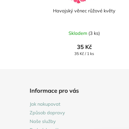
Havajský věnec růžové květy
Průměrné
Skladem
(3 ks)
hodnocení
produktu
35 Kč
je
Měrná
35 Kč / 1 ks
cena:
5,0
z
5
Z
hvězdiček.
á
Informace pro vás
p
a
Jak nakupovat
t
Způsob dopravy
í
Naše služby