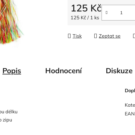
5
125 Kč
hvězdiček.
Měrná cena:
125 Kč / 1 ks
Tisk
Zeptat se
Popis
Hodnocení
Diskuze
Dop
Kate
ou délku
EAN
o zipu