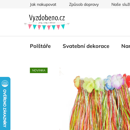
Přejít
Jak nakupovat
Způsob dopravy
Naše služ
na
obsah
Polštáře
Svatební dekorace
Nar
NOVINKA