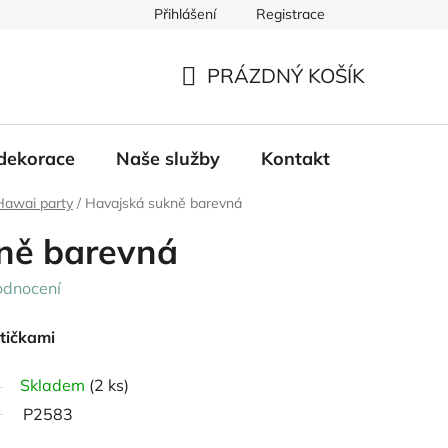
Přihlášení
Registrace
PRÁZDNÝ KOŠÍK
NÁKUPNÍ
KOŠÍK
dekorace
Naše služby
Kontakt
Hawai party
/
Havajská sukně barevná
ně barevná
odnocení
tičkami
Skladem
(2 ks)
P2583