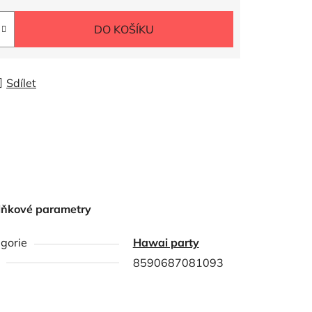
DO KOŠÍKU
Sdílet
lňkové parametry
gorie
Hawai party
8590687081093