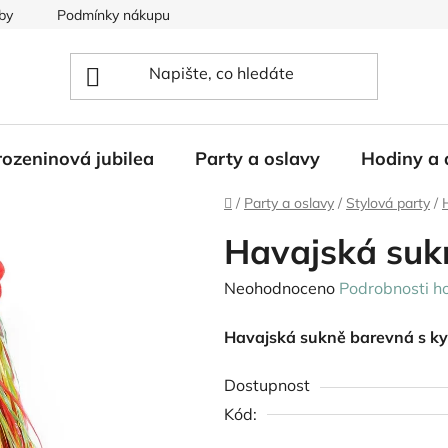
by
Podmínky nákupu
ozeninová jubilea
Party a oslavy
Hodiny a 
Domů
/
Party a oslavy
/
Stylová party
/
Havajská suk
Průměrné
Neohodnoceno
Podrobnosti h
hodnocení
Havajská sukně barevná s ky
produktu
je
Dostupnost
0,0
Kód:
z