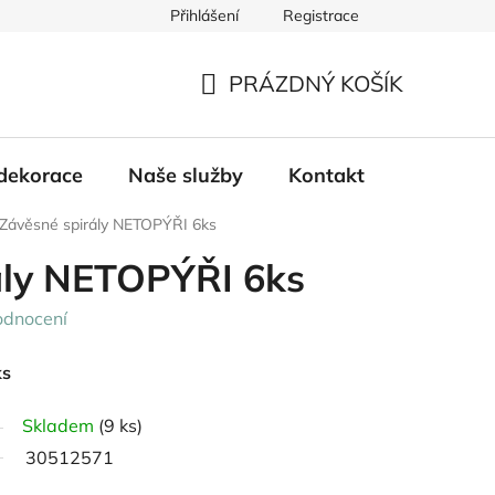
Přihlášení
Registrace
PRÁZDNÝ KOŠÍK
NÁKUPNÍ
KOŠÍK
dekorace
Naše služby
Kontakt
Závěsné spirály NETOPÝŘI 6ks
ály NETOPÝŘI 6ks
odnocení
ks
Skladem
(9 ks)
30512571