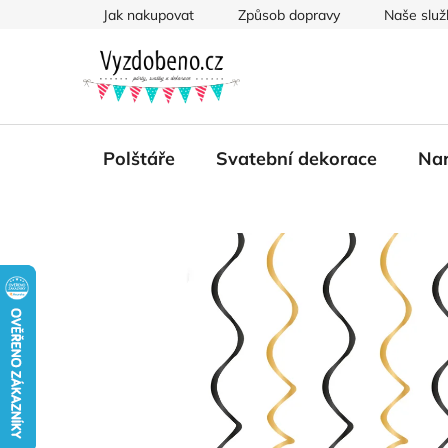
Přejít
Jak nakupovat
Způsob dopravy
Naše služ
na
obsah
Polštáře
Svatební dekorace
Nar