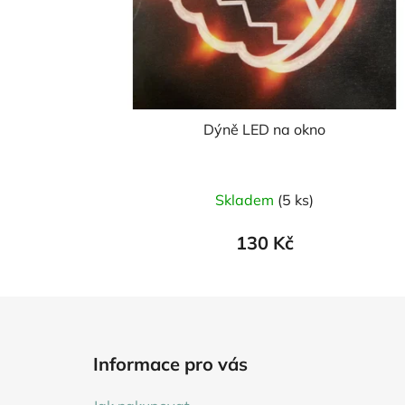
Dýně LED na okno
Skladem
(5 ks)
130 Kč
Z
á
Informace pro vás
p
a