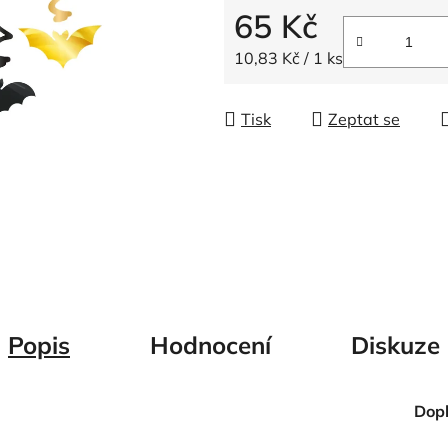
5
65 Kč
hvězdiček.
Měrná cena:
10,83 Kč / 1 ks
Tisk
Zeptat se
Popis
Hodnocení
Diskuze
Dop