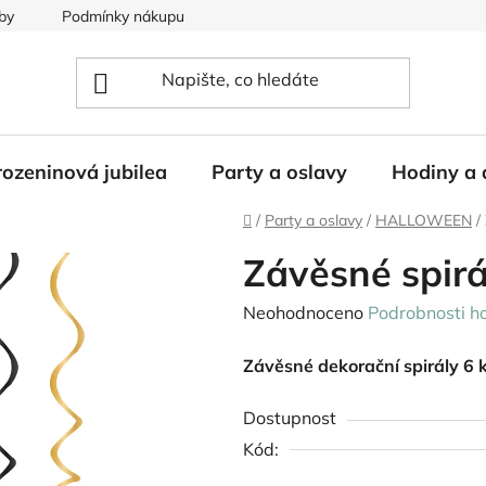
by
Podmínky nákupu
ozeninová jubilea
Party a oslavy
Hodiny a 
Domů
/
Party a oslavy
/
HALLOWEEN
/
Závěsné spir
Průměrné
Neohodnoceno
Podrobnosti h
hodnocení
Závěsné dekorační spirály 6 
produktu
je
Dostupnost
0,0
Kód:
z