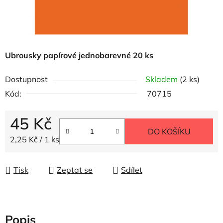
Ubrousky papírové jednobarevné 20 ks
Dostupnost
Skladem
(2 ks)
Kód:
70715
45 Kč
DO KOŠÍKU
Měrná cena:
2,25 Kč / 1 ks
Tisk
Zeptat se
Sdílet
Popis