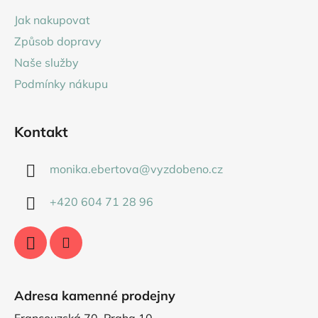
a
Jak nakupovat
t
Způsob dopravy
í
Naše služby
Podmínky nákupu
Kontakt
monika.ebertova
@
vyzdobeno.cz
+420 604 71 28 96
Adresa kamenné prodejny