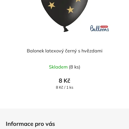
Balonek latexový černý s hvězdami
Skladem
(8 ks)
8 Kč
Měrná
8 Kč / 1 ks
cena:
Z
á
Informace pro vás
p