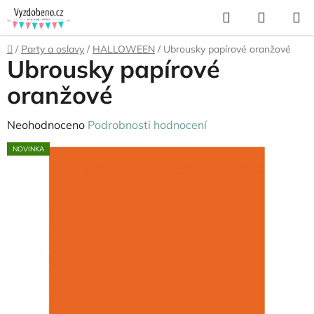
Přejít
Hledat
NÁKUP
na
KOŠÍK
obsah
Domů
/
Party a oslavy
/
HALLOWEEN
/
Ubrousky papírové oranžové
Ubrousky papírové
oranžové
Průměrné
Neohodnoceno
Podrobnosti hodnocení
hodnocení
NOVINKA
produktu
je
0,0
z
5
hvězdiček.