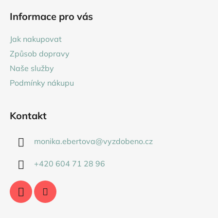
á
Informace pro vás
p
a
Jak nakupovat
t
Způsob dopravy
í
Naše služby
Podmínky nákupu
Kontakt
monika.ebertova
@
vyzdobeno.cz
+420 604 71 28 96