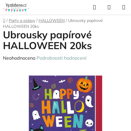
Přejít
Hledat
NÁKUP
na
KOŠÍK
obsah
Domů
/
Party a oslavy
/
HALLOWEEN
/
Ubrousky papírové
HALLOWEEN 20ks
Ubrousky papírové
HALLOWEEN 20ks
Průměrné
Neohodnoceno
Podrobnosti hodnocení
hodnocení
produktu
je
0,0
z
5
hvězdiček.