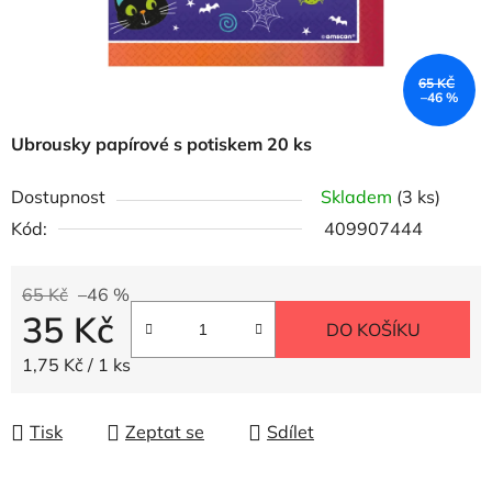
65 KČ
–46 %
Ubrousky papírové s potiskem 20 ks
Dostupnost
Skladem
(3 ks)
Kód:
409907444
65 Kč
–46 %
35 Kč
DO KOŠÍKU
Měrná cena:
1,75 Kč / 1 ks
Tisk
Zeptat se
Sdílet