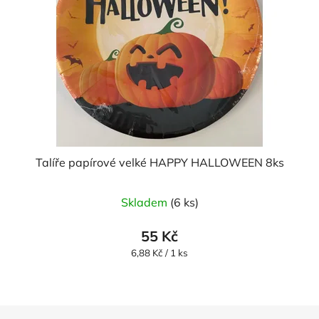
Talíře papírové velké HAPPY HALLOWEEN 8ks
Skladem
(6 ks)
55 Kč
Měrná
6,88 Kč / 1 ks
cena:
Z