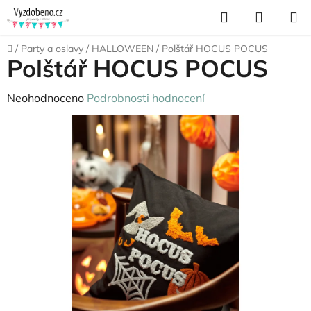
Přejít
Hledat
NÁKUP
na
KOŠÍK
obsah
Domů
/
Party a oslavy
/
HALLOWEEN
/
Polštář HOCUS POCUS
Polštář HOCUS POCUS
Průměrné
Neohodnoceno
Podrobnosti hodnocení
hodnocení
produktu
je
0,0
z
5
hvězdiček.