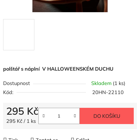
polštář s náplní V HALLOWEENSKÉM DUCHU
Dostupnost
Skladem
(1 ks)
Kód:
20HN-22110
295 Kč
DO KOŠÍKU
Měrná cena:
295 Kč / 1 ks
Tisk
Zeptat se
Sdílet