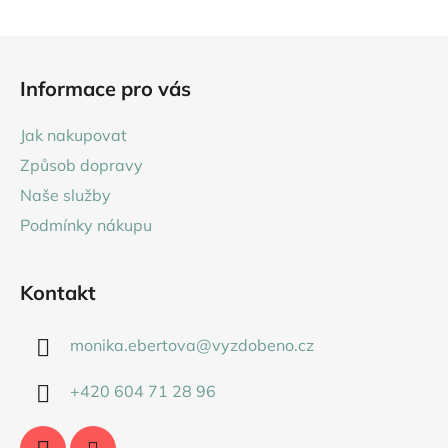
Z
á
Informace pro vás
p
a
Jak nakupovat
t
Způsob dopravy
í
Naše služby
Podmínky nákupu
Kontakt
monika.ebertova
@
vyzdobeno.cz
+420 604 71 28 96