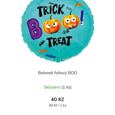
Balonek foliový BOO
Skladem
(1 ks)
40 Kč
Měrná
40 Kč / 1 ks
cena: