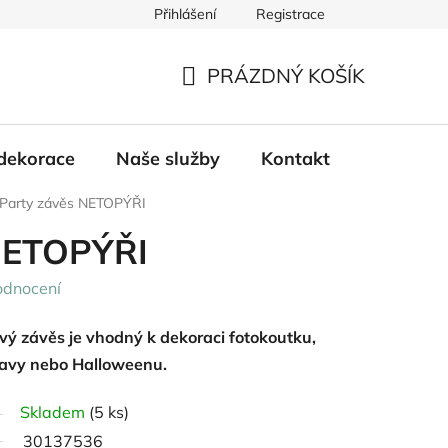
Přihlášení
Registrace
PRÁZDNÝ KOŠÍK
NÁKUPNÍ
KOŠÍK
dekorace
Naše služby
Kontakt
Party závěs NETOPÝŘI
NETOPÝŘI
odnocení
vý závěs je vhodný k dekoraci fotokoutku,
lavy nebo Halloweenu.
Skladem
(5 ks)
30137536