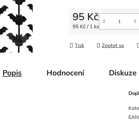
5
hvězdiček.
95 Kč
Měrná cena:
95 Kč / 1 ks
Tisk
Zeptat se
Popis
Hodnocení
Diskuze
Dop
Kate
EAN