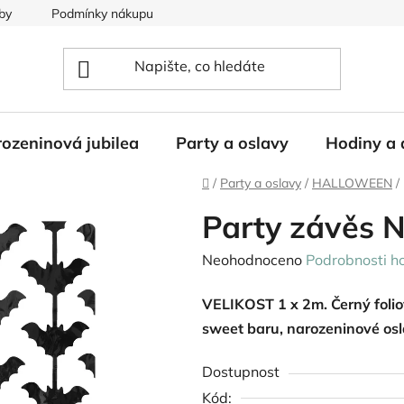
by
Podmínky nákupu
ozeninová jubilea
Party a oslavy
Hodiny a 
Domů
/
Party a oslavy
/
HALLOWEEN
/
Party závěs 
Průměrné
Neohodnoceno
Podrobnosti h
hodnocení
VELIKOST 1 x 2m. Černý folio
produktu
sweet baru, narozeninové os
je
0,0
Dostupnost
z
Kód: