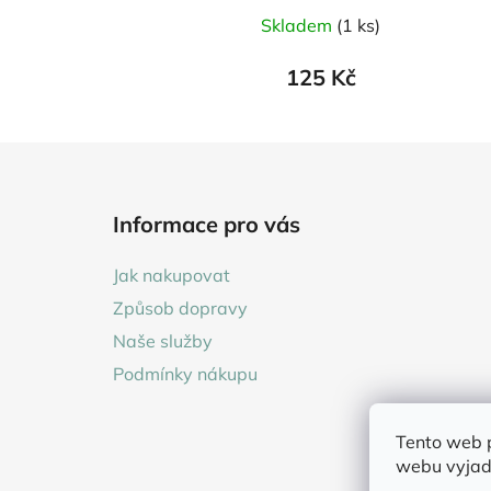
Skladem
(1 ks)
125 Kč
Z
á
Informace pro vás
p
a
Jak nakupovat
t
Způsob dopravy
í
Naše služby
Podmínky nákupu
Tento web 
webu vyjadř