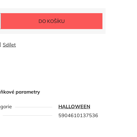
DO KOŠÍKU
Sdílet
lňkové parametry
gorie
HALLOWEEN
5904610137536