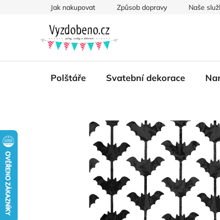
Přejít
Jak nakupovat
Způsob dopravy
Naše služ
na
obsah
Polštáře
Svatební dekorace
Nar