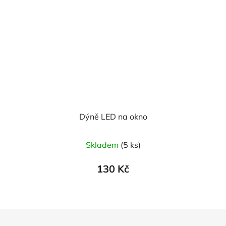
Dýně LED na okno
Skladem
(5 ks)
130 Kč
Z