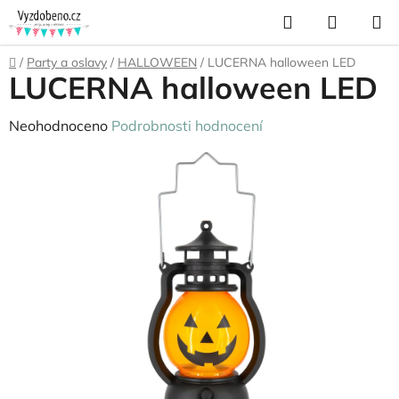
Přejít
Hledat
NÁKUP
na
KOŠÍK
obsah
Domů
/
Party a oslavy
/
HALLOWEEN
/
LUCERNA halloween LED
LUCERNA halloween LED
Průměrné
Neohodnoceno
Podrobnosti hodnocení
hodnocení
produktu
je
0,0
z
5
hvězdiček.