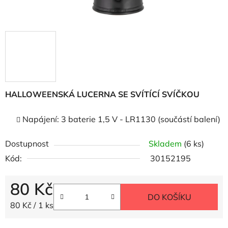
HALLOWEENSKÁ LUCERNA SE SVÍTÍCÍ SVÍČKOU
Napájení: 3 baterie 1,5 V - LR1130 (součástí balení)
Dostupnost
Skladem
(6 ks)
Kód:
30152195
80 Kč
DO KOŠÍKU
Měrná cena:
80 Kč / 1 ks