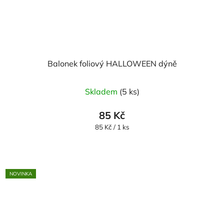
Balonek foliový HALLOWEEN dýně
Skladem
(5 ks)
85 Kč
Měrná
85 Kč / 1 ks
cena:
NOVINKA