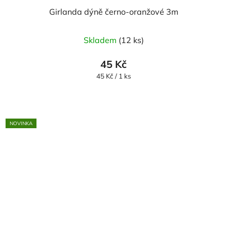
Girlanda dýně černo-oranžové 3m
Skladem
(12 ks)
45 Kč
Měrná
45 Kč / 1 ks
cena:
NOVINKA