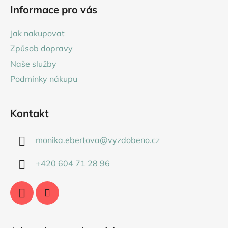
á
Informace pro vás
p
a
Jak nakupovat
t
Způsob dopravy
í
Naše služby
Podmínky nákupu
Kontakt
monika.ebertova
@
vyzdobeno.cz
+420 604 71 28 96