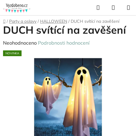
Přejít
Hledat
NÁKUP
na
KOŠÍK
obsah
Domů
/
Party a oslavy
/
HALLOWEEN
/
DUCH svítící na zavěšení
DUCH svítící na zavěšení
Průměrné
Neohodnoceno
Podrobnosti hodnocení
hodnocení
NOVINKA
produktu
je
0,0
z
5
hvězdiček.