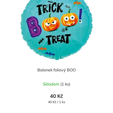
Balonek foliový BOO
Skladem
(1 ks)
40 Kč
Měrná
40 Kč / 1 ks
cena: