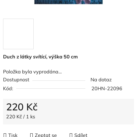
Duch z látky svítící, výška 50 cm
Položka byla vyprodána…
Dostupnost
Na dotaz
Kód:
20HN-22096
220 Kč
Měrná cena:
220 Kč / 1 ks
Tisk
Zeptat se
Sdílet