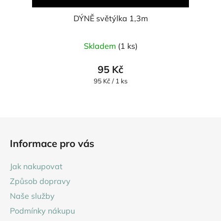
DÝNĚ světýlka 1,3m
Průměrné
Skladem
(1 ks)
hodnocení
produktu
95 Kč
je
Měrná
95 Kč / 1 ks
cena:
5,0
z
5
Z
hvězdiček.
á
Informace pro vás
p
a
Jak nakupovat
t
Způsob dopravy
í
Naše služby
Podmínky nákupu