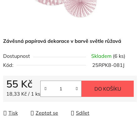
Závěsná papírová dekorace v barvě světle růžová
Dostupnost
Skladem
(6 ks)
Kód:
25RPK8-081J
55 Kč
DO KOŠÍKU
Měrná cena:
18,33 Kč / 1 ks
Tisk
Zeptat se
Sdílet