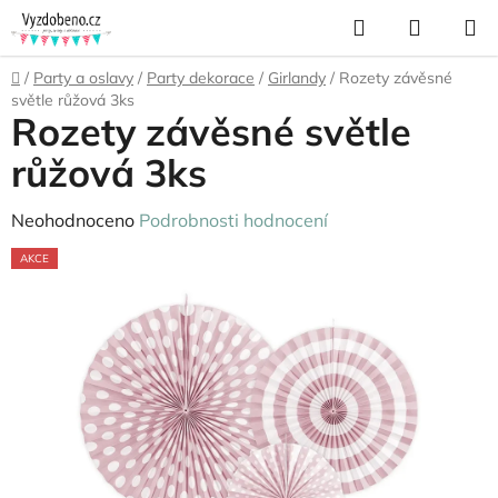
Přejít
Hledat
NÁKUP
na
KOŠÍK
obsah
Domů
/
Party a oslavy
/
Party dekorace
/
Girlandy
/
Rozety závěsné
světle růžová 3ks
Rozety závěsné světle
růžová 3ks
Průměrné
Neohodnoceno
Podrobnosti hodnocení
hodnocení
AKCE
produktu
je
0,0
z
5
hvězdiček.