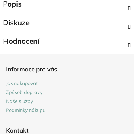
Popis
Diskuze
Hodnocení
Z
á
Informace pro vás
p
a
Jak nakupovat
t
Způsob dopravy
í
Naše služby
Podmínky nákupu
Kontakt