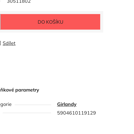
30511802
DO KOŠÍKU
Sdílet
lňkové parametry
gorie
Girlandy
5904610119129