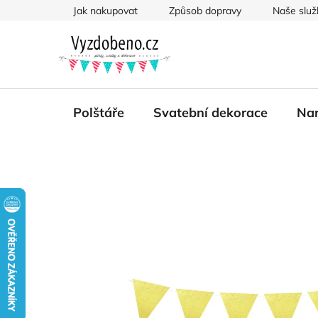
Přejít
Jak nakupovat
Způsob dopravy
Naše služ
na
obsah
Polštáře
Svatební dekorace
Nar