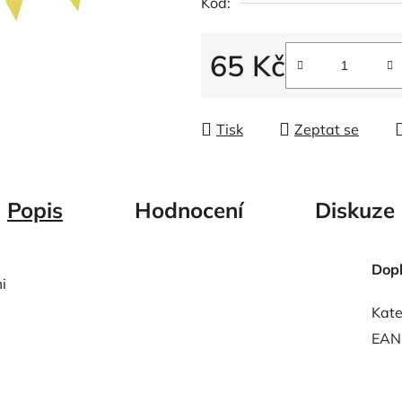
Kód:
z
5
65 Kč
hvězdiček.
Měrná cena:
Tisk
Zeptat se
Popis
Hodnocení
Diskuze
Dop
i
Kate
EAN