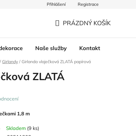
Přihlášení
Registrace
PRÁZDNÝ KOŠÍK
NÁKUPNÍ
KOŠÍK
dekorace
Naše služby
Kontakt
/
Girlandy
/
Girlanda vlaječková ZLATÁ papírová
ječková ZLATÁ
odnocení
ječkami 1,8 m
Skladem
(9 ks)