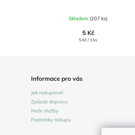
Skladem
(207 ks)
5 Kč
Měrná
5 Kč / 1 ks
cena:
Z
á
Informace pro vás
p
a
Jak nakupovat
t
Způsob dopravy
í
Naše služby
Podmínky nákupu