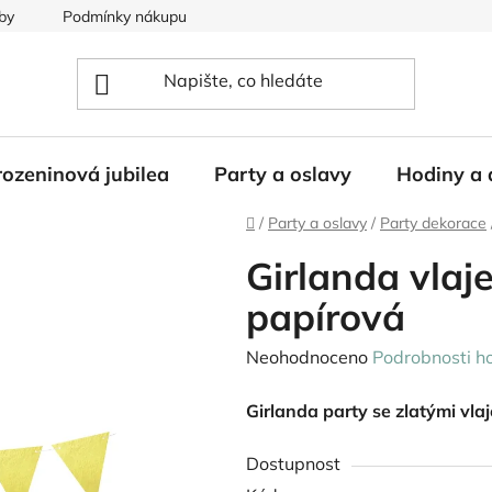
by
Podmínky nákupu
ozeninová jubilea
Party a oslavy
Hodiny a 
Domů
/
Party a oslavy
/
Party dekorace
Girlanda vla
papírová
Průměrné
Neohodnoceno
Podrobnosti h
hodnocení
Girlanda party se zlatými vla
produktu
je
Dostupnost
0,0