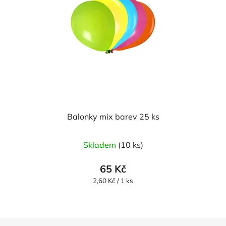
Balonky mix barev 25 ks
Průměrné
Skladem
(10 ks)
hodnocení
produktu
65 Kč
je
Měrná
2,60 Kč / 1 ks
cena:
5,0
z
5
Z