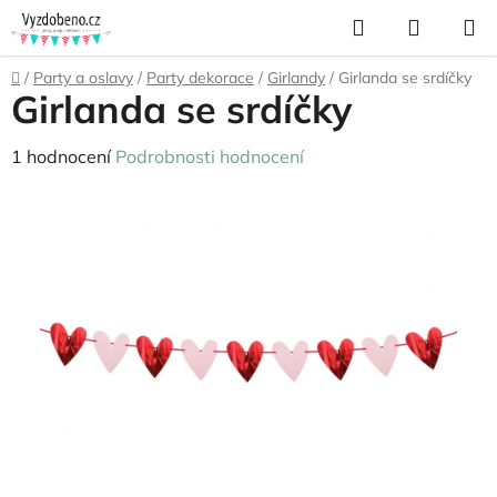
Přejít
Hledat
NÁKUP
na
KOŠÍK
obsah
Domů
/
Party a oslavy
/
Party dekorace
/
Girlandy
/
Girlanda se srdíčky
Girlanda se srdíčky
Průměrné
1 hodnocení
Podrobnosti hodnocení
hodnocení
produktu
je
5,0
z
5
hvězdiček.