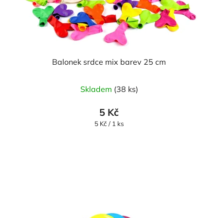
Balonek srdce mix barev 25 cm
Průměrné
Skladem
(38 ks)
hodnocení
produktu
5 Kč
je
Měrná
5 Kč / 1 ks
cena:
5,0
z
5
hvězdiček.