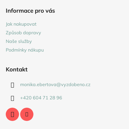
hvězdiček.
á
Informace pro vás
p
a
Jak nakupovat
t
Způsob dopravy
í
Naše služby
Podmínky nákupu
Kontakt
monika.ebertova
@
vyzdobeno.cz
+420 604 71 28 96