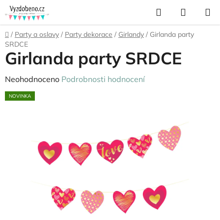
Přejít
Hledat
NÁKUP
na
KOŠÍK
obsah
Domů
/
Party a oslavy
/
Party dekorace
/
Girlandy
/
Girlanda party
SRDCE
Girlanda party SRDCE
Průměrné
Neohodnoceno
Podrobnosti hodnocení
hodnocení
NOVINKA
produktu
je
0,0
z
5
hvězdiček.