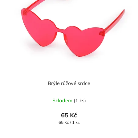
Brýle růžové srdce
Skladem
(1 ks)
65 Kč
Měrná
65 Kč / 1 ks
cena: