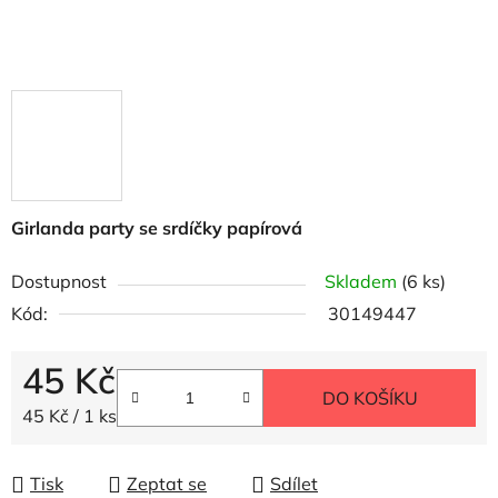
Girlanda party se srdíčky papírová
Dostupnost
Skladem
(6 ks)
Kód:
30149447
45 Kč
DO KOŠÍKU
Měrná cena:
45 Kč / 1 ks
Tisk
Zeptat se
Sdílet