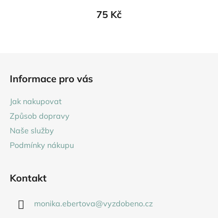
75 Kč
Z
á
Informace pro vás
p
a
Jak nakupovat
t
Způsob dopravy
í
Naše služby
Podmínky nákupu
Kontakt
monika.ebertova
@
vyzdobeno.cz