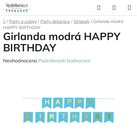
Přejít
Hledat
NÁKUP
na
KOŠÍK
obsah
Domů
/
Party a oslavy
/
Party dekorace
/
Girlandy
/
Girlanda modrá
HAPPY BIRTHDAY
Girlanda modrá HAPPY
BIRTHDAY
Průměrné
Neohodnoceno
Podrobnosti hodnocení
hodnocení
produktu
je
0,0
z
5
hvězdiček.