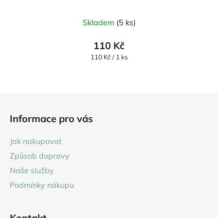
Skladem
(5 ks)
110 Kč
Měrná
110 Kč / 1 ks
cena:
Z
á
Informace pro vás
p
a
Jak nakupovat
t
Způsob dopravy
í
Naše služby
Podmínky nákupu
Kontakt