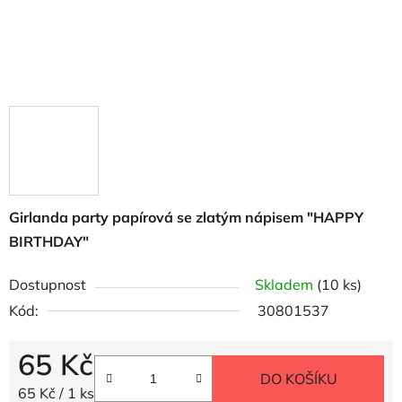
Girlanda party papírová se zlatým nápisem "HAPPY
BIRTHDAY"
Dostupnost
Skladem
(10 ks)
Kód:
30801537
65 Kč
DO KOŠÍKU
Měrná cena:
65 Kč / 1 ks