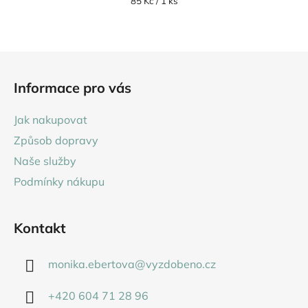
Měrná
85 Kč / 1 ks
cena:
Z
á
Informace pro vás
p
a
Jak nakupovat
t
Způsob dopravy
í
Naše služby
Podmínky nákupu
Kontakt
monika.ebertova
@
vyzdobeno.cz
+420 604 71 28 96