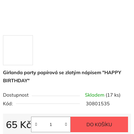
Girlanda party papírová se zlatým nápisem "HAPPY
BIRTHDAY"
Dostupnost
Skladem
(17 ks)
Kód:
30801535
65 Kč
DO KOŠÍKU
Měrná cena: