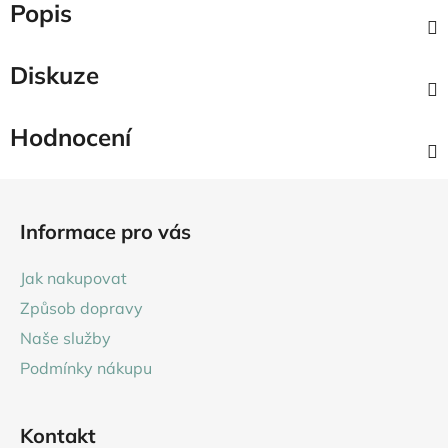
Popis
Diskuze
Hodnocení
Z
á
Informace pro vás
p
a
Jak nakupovat
t
Způsob dopravy
í
Naše služby
Podmínky nákupu
Kontakt