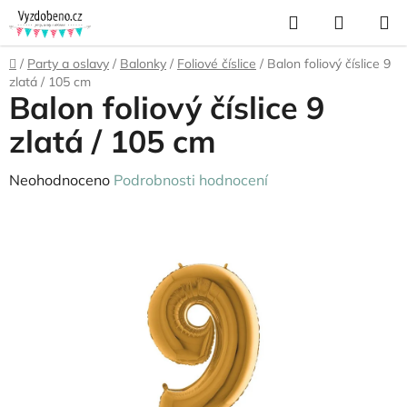
Přejít
Hledat
NÁKUP
na
KOŠÍK
obsah
Domů
/
Party a oslavy
/
Balonky
/
Foliové číslice
/
Balon foliový číslice 9
zlatá / 105 cm
Balon foliový číslice 9
zlatá / 105 cm
Průměrné
Neohodnoceno
Podrobnosti hodnocení
hodnocení
produktu
je
0,0
z
5
hvězdiček.