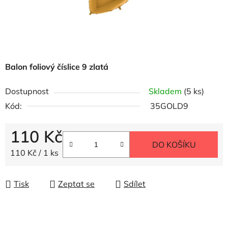
Balon foliový číslice 9 zlatá
Dostupnost
Skladem
(5 ks)
Kód:
35GOLD9
110 Kč
DO KOŠÍKU
Měrná cena:
110 Kč / 1 ks
Tisk
Zeptat se
Sdílet