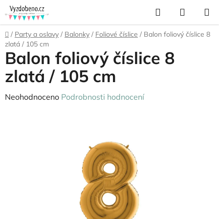
Přejít
Hledat
NÁKUP
na
KOŠÍK
obsah
Domů
/
Party a oslavy
/
Balonky
/
Foliové číslice
/
Balon foliový číslice 8
zlatá / 105 cm
Balon foliový číslice 8
zlatá / 105 cm
Průměrné
Neohodnoceno
Podrobnosti hodnocení
hodnocení
produktu
je
0,0
z
5
hvězdiček.