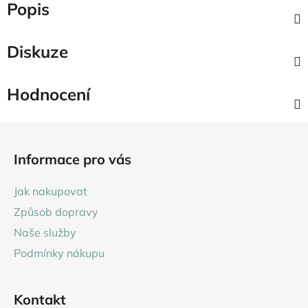
Popis
Diskuze
Hodnocení
Z
á
Informace pro vás
p
a
Jak nakupovat
t
Způsob dopravy
í
Naše služby
Podmínky nákupu
Kontakt