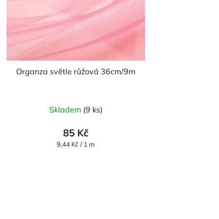
Organza světle růžová 36cm/9m
Skladem
(9 ks)
85 Kč
Měrná
9,44 Kč / 1 m
cena: