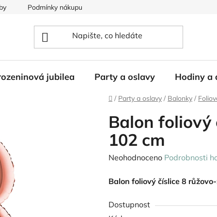
by
Podmínky nákupu
ozeninová jubilea
Party a oslavy
Hodiny a 
Domů
/
Party a oslavy
/
Balonky
/
Foliov
Balon foliový 
102 cm
Průměrné
Neohodnoceno
Podrobnosti h
hodnocení
Balon foliový číslice 8 růžovo
produktu
je
Dostupnost
0,0