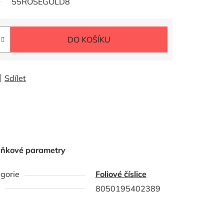
55ROSEGOLD8
DO KOŠÍKU
Sdílet
lňkové parametry
gorie
Foliové číslice
8050195402389