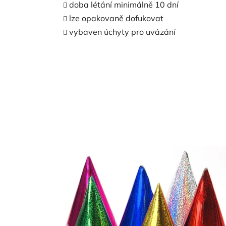
doba létání minimálně 10 dní
lze opakovaně dofukovat
vybaven úchyty pro uvázání