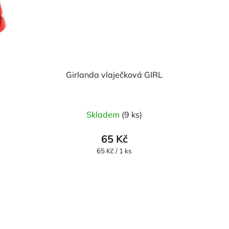
Girlanda vlaječková GIRL
Průměrné
Skladem
(9 ks)
hodnocení
produktu
65 Kč
je
Měrná
65 Kč / 1 ks
cena:
5,0
z
5
hvězdiček.