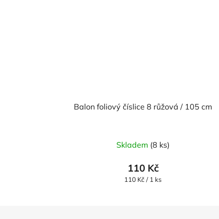
Balon foliový číslice 8 růžová / 105 cm
Skladem
(8 ks)
110 Kč
Měrná
110 Kč / 1 ks
cena: