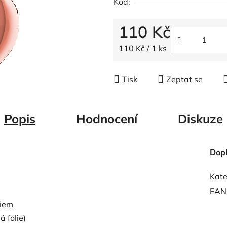
Kód:
z
5
110 Kč
hvězdiček.
Měrná cena:
110 Kč / 1 ks
Tisk
Zeptat se
Popis
Hodnocení
Diskuze
Dop
Kate
EAN
liem
 fólie)