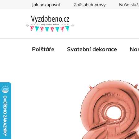
Přejít
Jak nakupovat
Způsob dopravy
Naše služ
na
obsah
Polštáře
Svatební dekorace
Nar