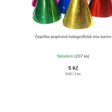
Čepička papírová holografická mix barev
Skladem
(207 ks)
5 Kč
Měrná
5 Kč / 1 ks
cena: