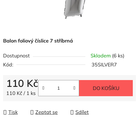
Balon foliový číslice 7 stříbrná
Dostupnost
Skladem
(6 ks)
Kód:
35SILVER7
110 Kč
DO KOŠÍKU
Měrná cena:
110 Kč / 1 ks
Tisk
Zeptat se
Sdílet