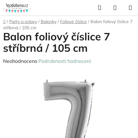
Přejít
Hledat
NÁKUP
na
KOŠÍK
obsah
Domů
/
Party a oslavy
/
Balonky
/
Foliové číslice
/
Balon foliový číslice 7
stříbrná / 105 cm
Balon foliový číslice 7
stříbrná / 105 cm
Průměrné
Neohodnoceno
Podrobnosti hodnocení
hodnocení
produktu
je
0,0
z
5
hvězdiček.