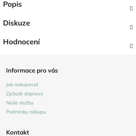
Popis
Diskuze
Hodnocení
Z
á
Informace pro vás
p
a
Jak nakupovat
t
Způsob dopravy
í
Naše služby
Podmínky nákupu
Kontakt