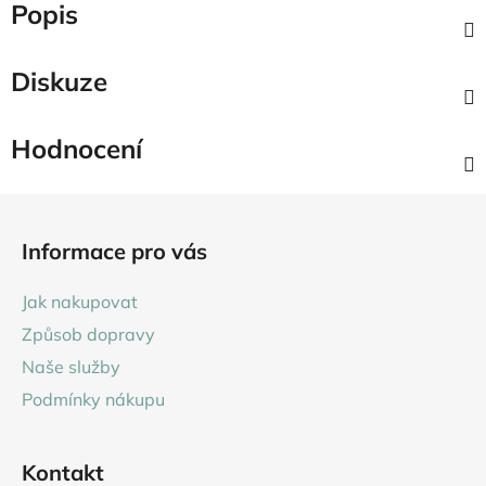
Popis
Diskuze
Hodnocení
Z
á
Informace pro vás
p
a
Jak nakupovat
t
Způsob dopravy
í
Naše služby
Podmínky nákupu
Kontakt