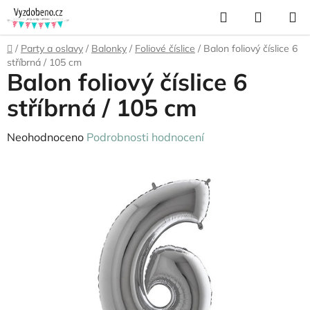
Přejít
Hledat
NÁKUP
na
KOŠÍK
obsah
Domů
/
Party a oslavy
/
Balonky
/
Foliové číslice
/
Balon foliový číslice 6
stříbrná / 105 cm
Balon foliový číslice 6
stříbrná / 105 cm
Průměrné
Neohodnoceno
Podrobnosti hodnocení
hodnocení
produktu
je
0,0
z
5
hvězdiček.