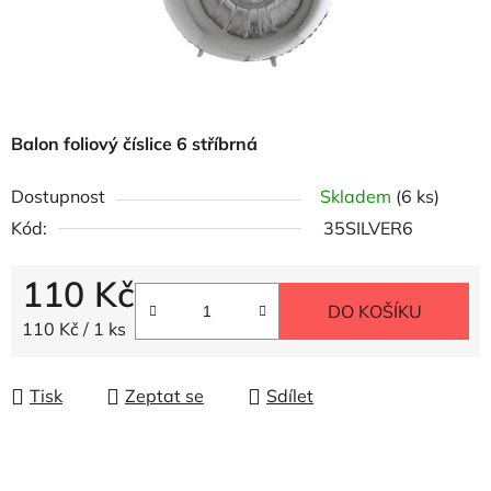
Balon foliový číslice 6 stříbrná
Dostupnost
Skladem
(6 ks)
Kód:
35SILVER6
110 Kč
DO KOŠÍKU
Měrná cena:
110 Kč / 1 ks
Tisk
Zeptat se
Sdílet