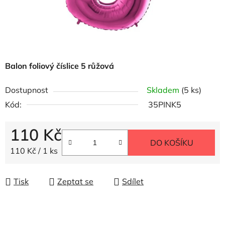
Balon foliový číslice 5 růžová
Dostupnost
Skladem
(5 ks)
Kód:
35PINK5
110 Kč
DO KOŠÍKU
Měrná cena:
110 Kč / 1 ks
Tisk
Zeptat se
Sdílet