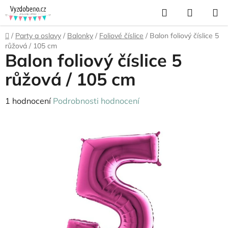
Přejít
Hledat
NÁKUP
na
KOŠÍK
obsah
Domů
/
Party a oslavy
/
Balonky
/
Foliové číslice
/
Balon foliový číslice 5
růžová / 105 cm
Balon foliový číslice 5
růžová / 105 cm
Průměrné
1 hodnocení
Podrobnosti hodnocení
hodnocení
produktu
je
5,0
z
5
hvězdiček.