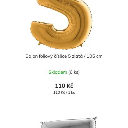
Balon foliový číslice 5 zlatá / 105 cm
Skladem
(6 ks)
110 Kč
Měrná
110 Kč / 1 ks
cena: