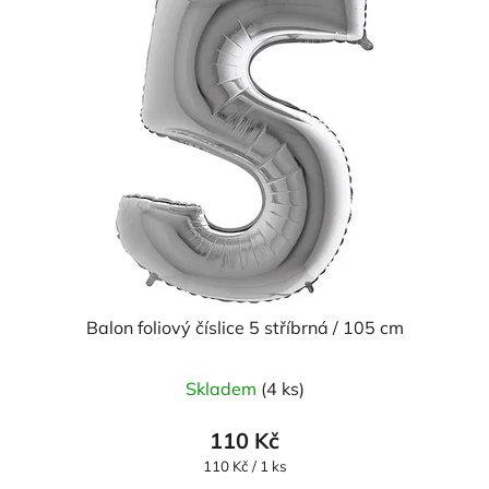
Balon foliový číslice 5 stříbrná / 105 cm
Skladem
(4 ks)
110 Kč
Měrná
110 Kč / 1 ks
cena: