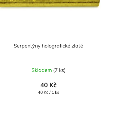
Serpentýny holografické zlaté
Skladem
(7 ks)
40 Kč
Měrná
40 Kč / 1 ks
cena: