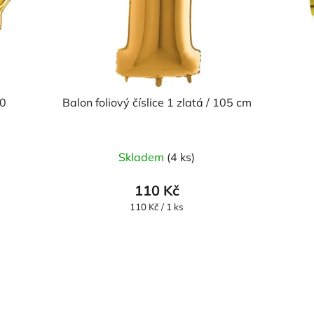
40
Balon foliový číslice 1 zlatá / 105 cm
Skladem
(4 ks)
110 Kč
Měrná
110 Kč / 1 ks
cena: