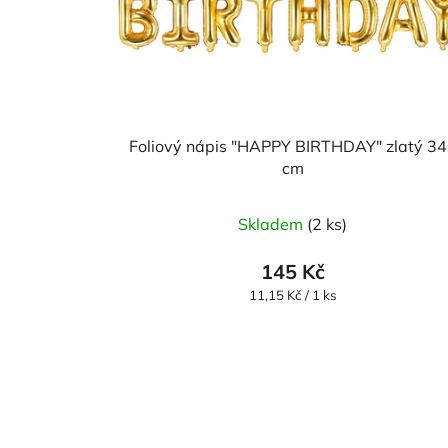
Foliový nápis "HAPPY BIRTHDAY" zlatý 3
cm
Skladem
(2 ks)
145 Kč
Měrná
11,15 Kč / 1 ks
cena: