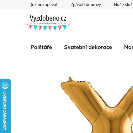
Přejít
Jak nakupovat
Způsob dopravy
Naše služ
na
obsah
Polštáře
Svatební dekorace
Nar