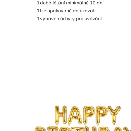
doba létání minimálně 10 dní
lze opakovaně dofukovat
vybaven úchyty pro uvázání