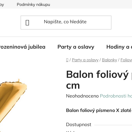
by
Podmínky nákupu
ozeninová jubilea
Party a oslavy
Hodiny a 
Domů
/
Party a oslavy
/
Balonky
/
Folio
Balon foliový
cm
Průměrné
Neohodnoceno
Podrobnosti h
hodnocení
Balon foliový písmeno X zlaté
produktu
je
Dostupnost
0,0