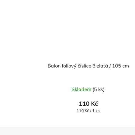
Balon foliový číslice 3 zlatá / 105 cm
Skladem
(5 ks)
110 Kč
Měrná
110 Kč / 1 ks
cena: