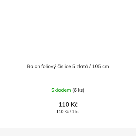
Balon foliový číslice 5 zlatá / 105 cm
Skladem
(6 ks)
110 Kč
Měrná
110 Kč / 1 ks
cena: