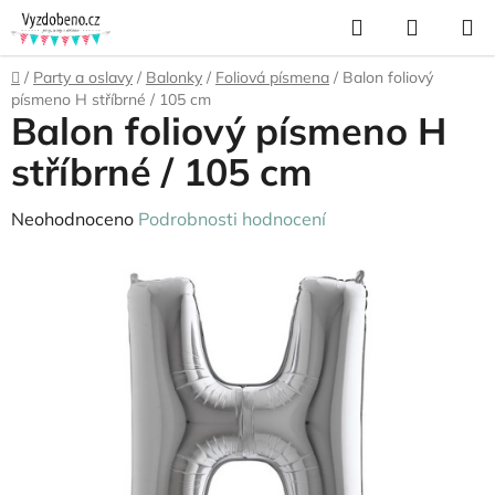
Přejít
Hledat
NÁKUP
na
KOŠÍK
obsah
Domů
/
Party a oslavy
/
Balonky
/
Foliová písmena
/
Balon foliový
písmeno H stříbrné / 105 cm
Balon foliový písmeno H
stříbrné / 105 cm
Průměrné
Neohodnoceno
Podrobnosti hodnocení
hodnocení
produktu
je
0,0
z
5
hvězdiček.