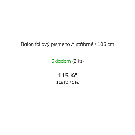
Balon foliový písmeno A stříbrné / 105 cm
Průměrné
Skladem
(2 ks)
hodnocení
produktu
115 Kč
je
Měrná
115 Kč / 1 ks
cena:
5,0
z
5
hvězdiček.