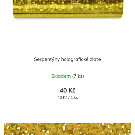
Serpentýny holografické zlaté
Skladem
(7 ks)
40 Kč
Měrná
40 Kč / 1 ks
cena: