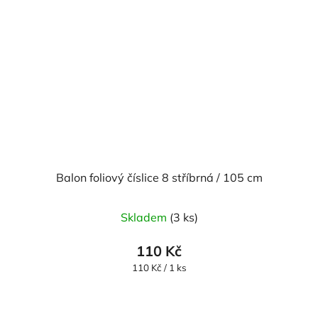
Balon foliový číslice 8 stříbrná / 105 cm
Skladem
(3 ks)
110 Kč
Měrná
110 Kč / 1 ks
cena: