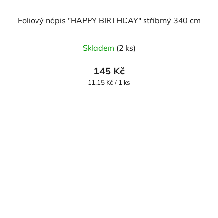
Foliový nápis "HAPPY BIRTHDAY" stříbrný 340 cm
Průměrné
Skladem
(2 ks)
hodnocení
produktu
145 Kč
je
Měrná
11,15 Kč / 1 ks
cena:
5,0
z
5
hvězdiček.