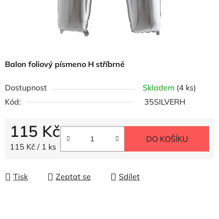
Balon foliový písmeno H stříbrné
Dostupnost
Skladem
(4 ks)
Kód:
35SILVERH
115 Kč
DO KOŠÍKU
Měrná cena:
115 Kč / 1 ks
Tisk
Zeptat se
Sdílet