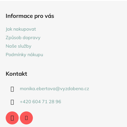
Z
á
Informace pro vás
p
a
Jak nakupovat
t
Způsob dopravy
í
Naše služby
Podmínky nákupu
Kontakt
monika.ebertova
@
vyzdobeno.cz
+420 604 71 28 96