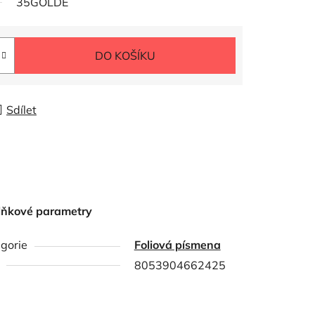
35GOLDE
DO KOŠÍKU
Sdílet
lňkové parametry
gorie
Foliová písmena
8053904662425