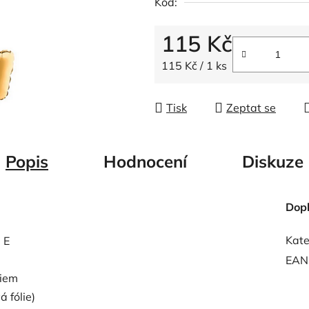
Kód:
z
5
115 Kč
hvězdiček.
Měrná cena:
115 Kč / 1 ks
Tisk
Zeptat se
Popis
Hodnocení
Diskuze
Dop
Kate
 E
EAN
liem
 fólie)