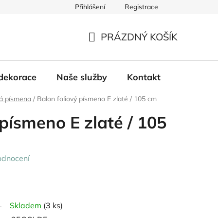
Přihlášení
Registrace
PRÁZDNÝ KOŠÍK
NÁKUPNÍ
KOŠÍK
dekorace
Naše služby
Kontakt
vá písmena
/
Balon foliový písmeno E zlaté / 105 cm
 písmeno E zlaté / 105
odnocení
Skladem
(3 ks)