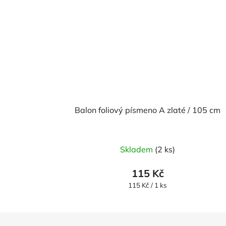
Balon foliový písmeno A zlaté / 105 cm
Skladem
(2 ks)
115 Kč
Měrná
115 Kč / 1 ks
cena: