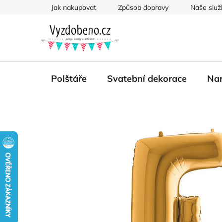
Přejít
Jak nakupovat
Způsob dopravy
Naše služ
na
obsah
Polštáře
Svatební dekorace
Nar