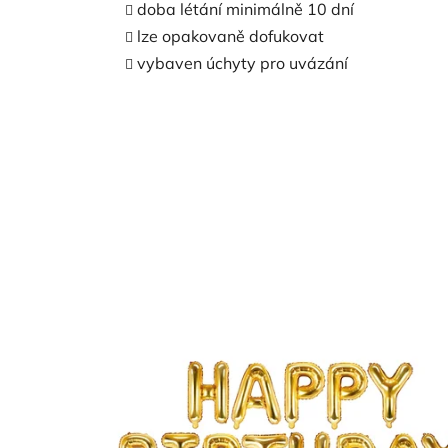
doba létání minimálně 10 dní
lze opakovaně dofukovat
vybaven úchyty pro uvázání