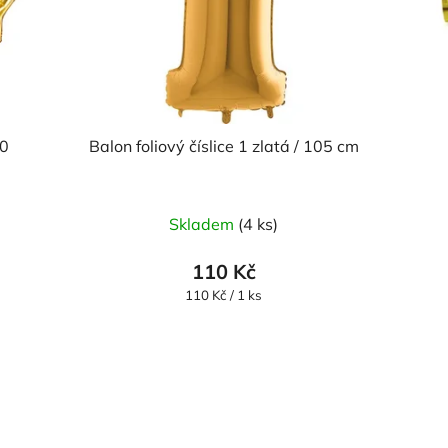
40
Balon foliový číslice 1 zlatá / 105 cm
Skladem
(4 ks)
110 Kč
Měrná
110 Kč / 1 ks
cena: