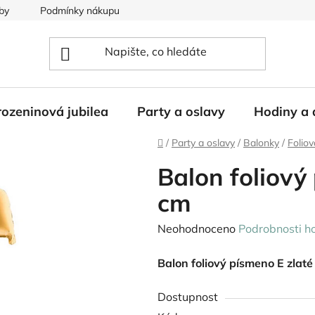
by
Podmínky nákupu
ozeninová jubilea
Party a oslavy
Hodiny a 
Domů
/
Party a oslavy
/
Balonky
/
Folio
Balon foliový
cm
Průměrné
Neohodnoceno
Podrobnosti h
hodnocení
Balon foliový písmeno E zlaté
produktu
je
Dostupnost
0,0