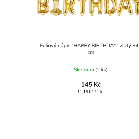
Foliový nápis "HAPPY BIRTHDAY" zlatý 3
cm
Skladem
(2 ks)
145 Kč
Měrná
11,15 Kč / 1 ks
cena: