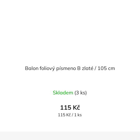
Balon foliový písmeno B zlaté / 105 cm
Skladem
(3 ks)
115 Kč
Měrná
115 Kč / 1 ks
cena: