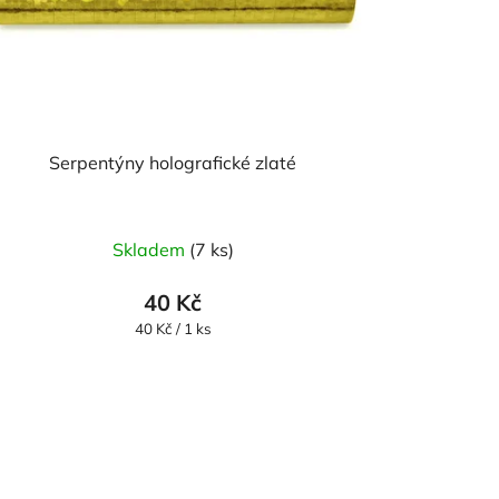
Serpentýny holografické zlaté
Skladem
(7 ks)
40 Kč
Měrná
40 Kč / 1 ks
cena: