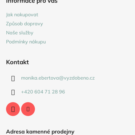
Informace pro vás
p
a
Jak nakupovat
t
Způsob dopravy
í
Naše služby
Podmínky nákupu
Kontakt
monika.ebertova
@
vyzdobeno.cz
+420 604 71 28 96
Adresa kamenné prodejny