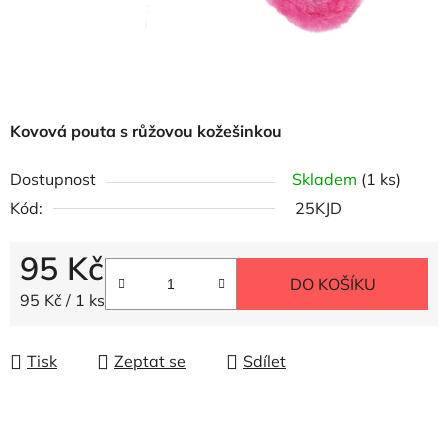
Kovová pouta s růžovou kožešinkou
Dostupnost
Skladem
(1 ks)
Kód:
25KJD
95 Kč
DO KOŠÍKU
Měrná cena:
95 Kč / 1 ks
Tisk
Zeptat se
Sdílet