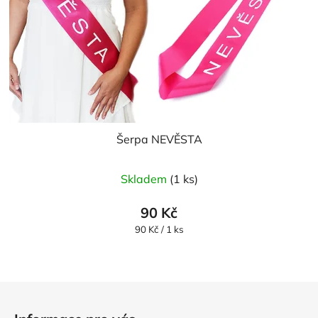
Šerpa NEVĚSTA
Skladem
(1 ks)
90 Kč
Měrná
90 Kč / 1 ks
cena:
Z
á