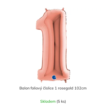
Balon foliový číslice 1 rosegold 102cm
Průměrné
Skladem
(5 ks)
hodnocení