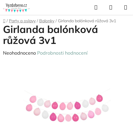
Přejít
Hledat
NÁKUP
na
KOŠÍK
obsah
Domů
/
Party a oslavy
/
Balonky
/
Girlanda balónková růžová 3v1
Girlanda balónková
růžová 3v1
Průměrné
Neohodnoceno
Podrobnosti hodnocení
hodnocení
produktu
je
0,0
z
5
hvězdiček.