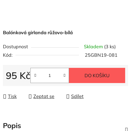
Balónková girlanda růžovo-bílá
Dostupnost
Skladem
(3 ks)
Kód:
25GBN19-081
95 Kč
DO KOŠÍKU
Měrná cena:
Tisk
Zeptat se
Sdílet
Popis