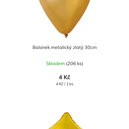
Balonek metalický zlatý 30cm
Skladem
(206 ks)
4 Kč
Měrná
4 Kč / 1 ks
cena: