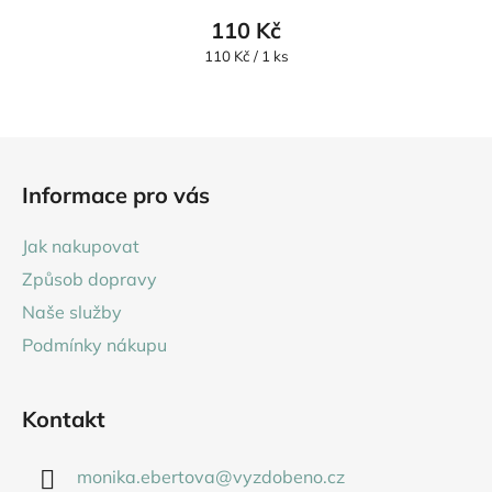
produktu
110 Kč
je
Měrná
110 Kč / 1 ks
cena:
5,0
z
5
Z
hvězdiček.
á
Informace pro vás
p
a
Jak nakupovat
t
Způsob dopravy
í
Naše služby
Podmínky nákupu
Kontakt
monika.ebertova
@
vyzdobeno.cz