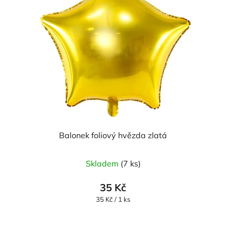
Balonek foliový hvězda zlatá
Skladem
(7 ks)
35 Kč
Měrná
35 Kč / 1 ks
cena: