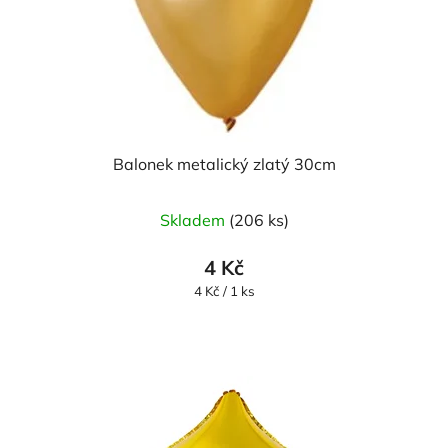
Balonek metalický zlatý 30cm
Skladem
(206 ks)
4 Kč
Měrná
4 Kč / 1 ks
cena: