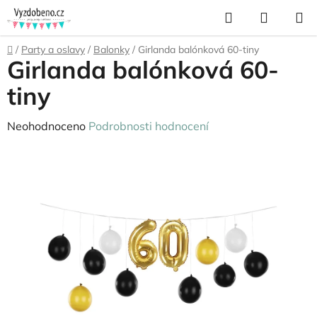
Přejít
Hledat
NÁKUP
na
KOŠÍK
obsah
Domů
/
Party a oslavy
/
Balonky
/
Girlanda balónková 60-tiny
Girlanda balónková 60-
tiny
Průměrné
Neohodnoceno
Podrobnosti hodnocení
hodnocení
produktu
je
0,0
z
5
hvězdiček.