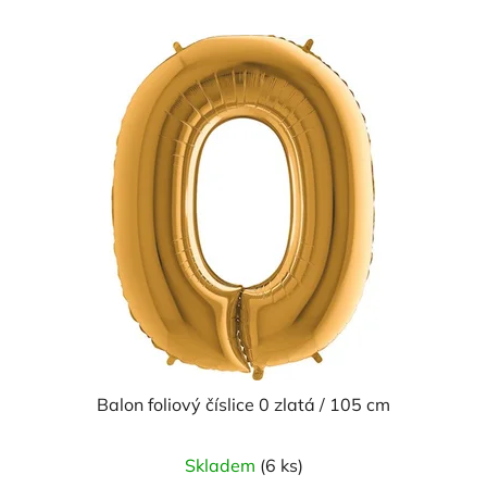
Balon foliový číslice 0 zlatá / 105 cm
Průměrné
Skladem
(6 ks)
hodnocení