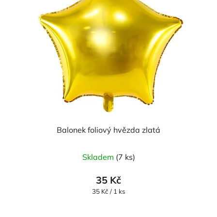
Balonek foliový hvězda zlatá
Skladem
(7 ks)
35 Kč
Měrná
35 Kč / 1 ks
cena: