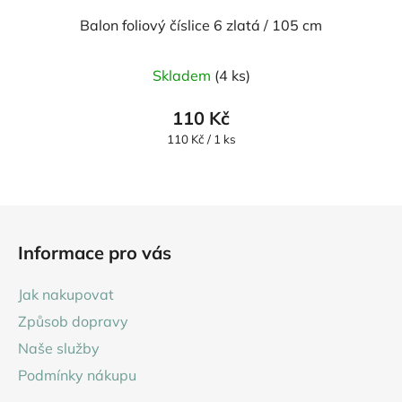
Balon foliový číslice 6 zlatá / 105 cm
Průměrné
Skladem
(4 ks)
hodnocení
produktu
110 Kč
je
Měrná
110 Kč / 1 ks
cena:
5,0
z
5
Z
hvězdiček.
á
Informace pro vás
p
a
Jak nakupovat
t
Způsob dopravy
í
Naše služby
Podmínky nákupu