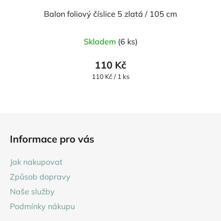
Balon foliový číslice 5 zlatá / 105 cm
Skladem
(6 ks)
110 Kč
Měrná
110 Kč / 1 ks
cena:
Z
á
Informace pro vás
p
a
Jak nakupovat
t
Způsob dopravy
í
Naše služby
Podmínky nákupu