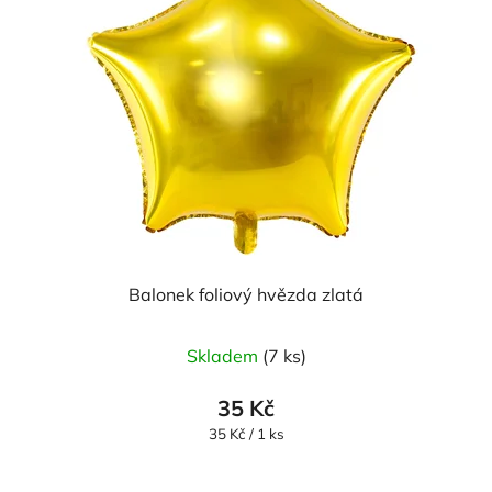
Balonek foliový hvězda zlatá
Skladem
(7 ks)
35 Kč
Měrná
35 Kč / 1 ks
cena: