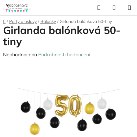
Přejít
Hledat
NÁKUP
na
KOŠÍK
obsah
Domů
/
Party a oslavy
/
Balonky
/
Girlanda balónková 50-tiny
Girlanda balónková 50-
tiny
Průměrné
Neohodnoceno
Podrobnosti hodnocení
hodnocení
produktu
je
0,0
z
5
hvězdiček.