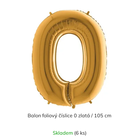
Balon foliový číslice 0 zlatá / 105 cm
Průměrné
Skladem
(6 ks)
hodnocení