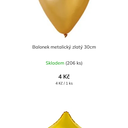
Balonek metalický zlatý 30cm
Skladem
(206 ks)
4 Kč
Měrná
4 Kč / 1 ks
cena: