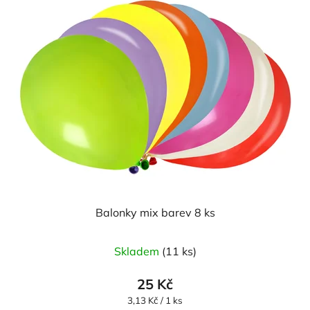
Balonky mix barev 8 ks
Skladem
(11 ks)
25 Kč
Měrná
3,13 Kč / 1 ks