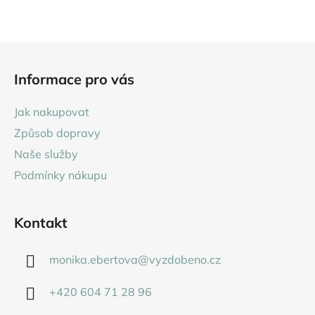
cena:
Z
á
Informace pro vás
p
a
Jak nakupovat
t
Způsob dopravy
í
Naše služby
Podmínky nákupu
Kontakt
monika.ebertova
@
vyzdobeno.cz
+420 604 71 28 96