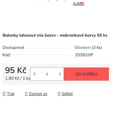
Balonky latexové mix barev - makronkové barvy 50 ks
Dostupnost
Skladem
(3 ks)
Kód:
25SB10P
95 Kč
DO KOŠÍKU
Měrná cena:
1,90 Kč / 1 ks
Tisk
Zeptat se
Sdílet