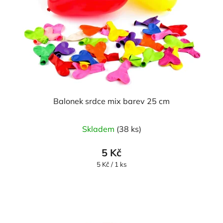
Balonek srdce mix barev 25 cm
Průměrné
Skladem
(38 ks)
hodnocení
produktu
5 Kč
je
Měrná
5 Kč / 1 ks
cena:
5,0
z
5
hvězdiček.