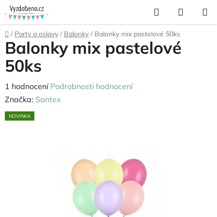
Přejít
Hledat
NÁKUP
na
KOŠÍK
obsah
Domů
/
Party a oslavy
/
Balonky
/
Balonky mix pastelové 50ks
Balonky mix pastelové
50ks
Průměrné
1 hodnocení
Podrobnosti hodnocení
hodnocení
Značka:
Santex
produktu
NOVINKA
je
5,0
z
5
hvězdiček.