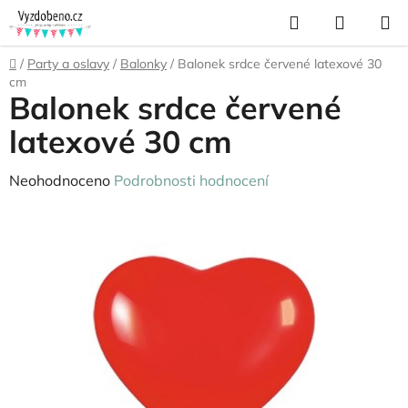
Přejít
Hledat
NÁKUP
na
KOŠÍK
obsah
Domů
/
Party a oslavy
/
Balonky
/
Balonek srdce červené latexové 30
cm
Balonek srdce červené
latexové 30 cm
Průměrné
Neohodnoceno
Podrobnosti hodnocení
hodnocení
produktu
je
0,0
z
5
hvězdiček.