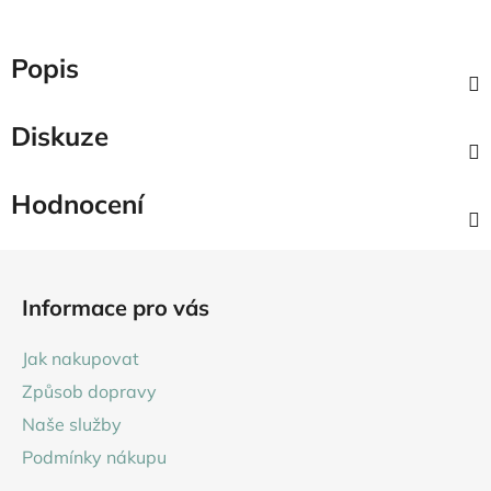
Popis
Diskuze
Hodnocení
Z
á
Informace pro vás
p
a
Jak nakupovat
t
Způsob dopravy
í
Naše služby
Podmínky nákupu