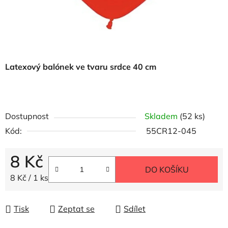
Latexový balónek ve tvaru srdce 40 cm
Dostupnost
Skladem
(52 ks)
Kód:
55CR12-045
8 Kč
DO KOŠÍKU
Měrná cena:
8 Kč / 1 ks
Tisk
Zeptat se
Sdílet