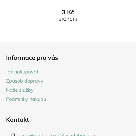
3 Kč
Měrná
3 Kč / 1 ks
cena:
Z
á
Informace pro vás
p
a
Jak nakupovat
t
Způsob dopravy
í
Naše služby
Podmínky nákupu
Kontakt
monika.ebertova
@
vyzdobeno.cz