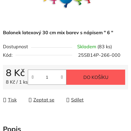
Balonek latexový 30 cm mix barev s nápisem " 6 "
Dostupnost
Skladem
(83 ks)
Kód:
25SB14P-266-000
8 Kč
DO KOŠÍKU
Měrná cena:
8 Kč / 1 ks
Tisk
Zeptat se
Sdílet
Popis