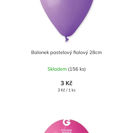
Balonek pastelový fialový 28cm
Průměrné
Skladem
(156 ks)
hodnocení
produktu
3 Kč
je
Měrná
3 Kč / 1 ks
cena:
5,0
z
5
hvězdiček.