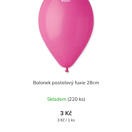
Balonek pastelový fuxie 28cm
Skladem
(220 ks)
3 Kč
Měrná
3 Kč / 1 ks
cena: