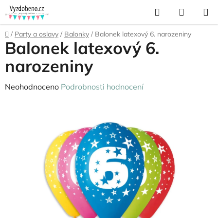
Přejít
Hledat
NÁKUP
na
KOŠÍK
obsah
Domů
/
Party a oslavy
/
Balonky
/
Balonek latexový 6. narozeniny
Balonek latexový 6.
narozeniny
Průměrné
Neohodnoceno
Podrobnosti hodnocení
hodnocení
produktu
je
0,0
z
5
hvězdiček.